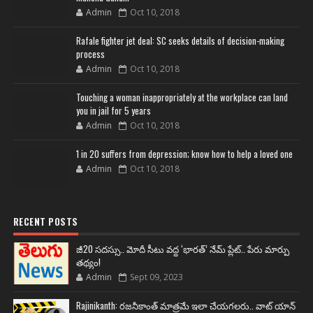
Maneka Gandhi
Admin
Oct 10, 2018
Rafale fighter jet deal: SC seeks details of decision-making
process
Admin
Oct 10, 2018
Touching a woman inappropriately at the workplace can land
you in jail for 5 years
Admin
Oct 10, 2018
1 in 20 suffers from depression; know how to help a loved one
Admin
Oct 10, 2018
RECENT POSTS
జీ20 సదస్సు.. మోదీ సీటు వద్ద ‘భారత్’ నేమ్ ప్లేట్‌.. పేరు మార్పు
తథ్యం!
Admin
Sept 09, 2023