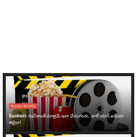
TELUGU MOVIES
Rajinikanth: రజనీకాంత్ మాత్రమే ఇలా చేయగలరు.. వాట్ యాన్ ఐడియా
తలైవా!