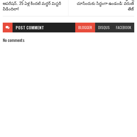
ఆపరేషన్.. 25 ఏళ్ల కిందటి మర్డర్ మిస్టరీ
చూసేందుకు సిద్ధంగా ఉండండి: వరుణ్
వీడిందిలా!
తేజ్
POST
COMMENT
BLOGGER
DISQUS
FACEBOOK
No comments