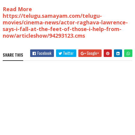
Read More
https://telugu.samayam.com/telugu-
movies/cinema-news/actor-raghava-lawrence-
says-i-fall-at-the-feet-of-those-i-help-from-
now/articleshow/94293123.cms
Facebook
Twitter
Google+
SHARE THIS