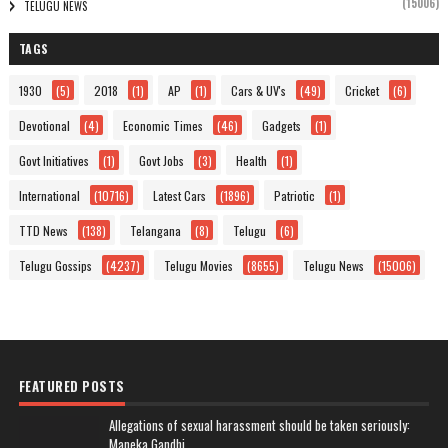
(15006)
TELUGU NEWS
TAGS
1930
(5)
2018
(1)
AP
(1)
Cars & UV's
(49)
Cricket
(6)
Devotional
(4)
Economic Times
(46)
Gadgets
(1)
Govt Initiatives
(1)
Govt Jobs
(3)
Health
(1)
International
(10716)
Latest Cars
(1896)
Patriotic
(1)
TTD News
(138)
Telangana
(8)
Telugu
(6)
Telugu Gossips
(4237)
Telugu Movies
(8655)
Telugu News
(15006)
FEATURED POSTS
Allegations of sexual harassment should be taken seriously: