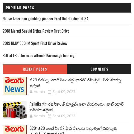
POPULAR POSTS
Native American gambling pioneer Fred Dakota dies at 84
2018 Maruti Suzuki Ertiga Review First Drive
2019 BMW 330i M Sport First Drive Review
Rift at FB after exec attends Kavanaugh hearing
RECENT POSTS
COMMENTS
జీ20 సదస్సు.. మోదీ సీటు వద్ద ‘భారత్’ నేమ్ ప్లేట్‌.. పేరు మార్పు
తథ్యం!
Admin
Sept 09, 2023
Rajinikanth: రజనీకాంత్ మాత్రమే ఇలా చేయగలరు.. వాట్ యాన్
ఐడియా తలైవా!
Admin
Sept 09, 2023
G20: జీ20 అంటే ఏంటి? ఏ ఏ దేశాలకు సభ్యత్వం? సదస్సుకు
ఎందుకింత ప్రాధాన్యత?