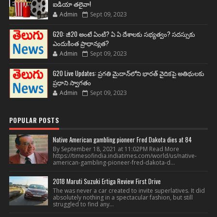
Rajinikanth: రజనీకాంత్ మాత్రమే ఇలా చేయగలరు.. వాట్ యాన్
ఐడియా తలైవా!
Admin
Sept 09, 2023
G20: జీ20 అంటే ఏంటి? ఏ ఏ దేశాలకు సభ్యత్వం? సదస్సుకు
ఎందుకింత ప్రాధాన్యత?
Admin
Sept 09, 2023
G20 Live Updates: ప్రగతి మైదాన్‌లోని భారత్ వైదికపై అతిథులకు
ప్రధాని స్వాగతం
Admin
Sept 09, 2023
POPULAR POSTS
Native American gambling pioneer Fred Dakota dies at 84
By September 18, 2021 at 11:02PM Read More
https://timesofindia.indiatimes.com/world/us/native-
american-gambling-pioneer-fred-dakota-d...
2018 Maruti Suzuki Ertiga Review First Drive
The was never a car created to invite superlatives. It did
absolutely nothing in a spectacular fashion, but still
struggled to find any...