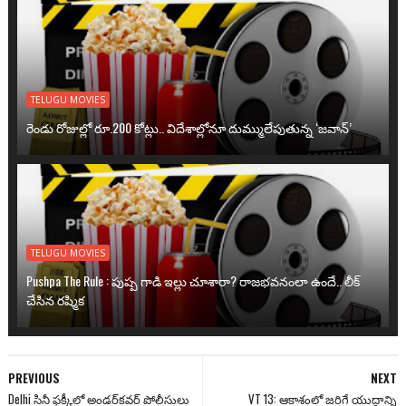
TELUGU MOVIES
రెండు రోజుల్లో రూ.200 కోట్లు.. విదేశాల్లోనూ దుమ్ములేపుతున్న ‘జవాన్’
TELUGU MOVIES
Pushpa The Rule : పుష్ప గాడి ఇల్లు చూశారా? రాజభవనంలా ఉందే.. లీక్
చేసిన రష్మిక
PREVIOUS
NEXT
Delhi సినీ ఫక్కీలో అండర్‌కవర్ పోలీసులు
VT 13: ఆకాశంలో జరిగే యుద్ధాన్ని