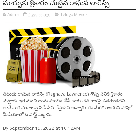
మార్పుకు శ్రీకారం చుట్టిన రాఘవ లారెన్స్
Admin
4 years ago
Telugu Movies
నటుడు రాఘవ లారెన్స్ (Raghava Lawrence) గొప్ప పనికి శ్రీకారం
చుట్టారు. ఇక నుంచి తాను సాయం చేసే వారు తన కాళ్లపై పడకూడదని..
తానే వారి పాదాలపై పడి సేవ చేస్తానని అన్నారు. ఈ మేరకు ఆయన సోషల్
మీడియాలో ఓ పోస్ట్ పెట్టారు.
By September 19, 2022 at 10:12AM