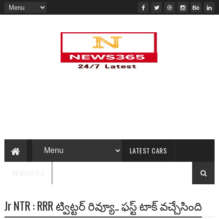
LATEST CARS
NEWSBITES
Jr NTR : RRR ట్విట్టర్ రివ్యూ.. ఫస్ట్ టాక్ వచ్చేసింది