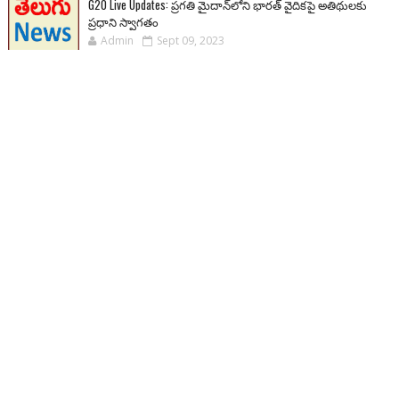
G20 Live Updates: ప్రగతి మైదాన్‌లోని భారత్ వైదికపై అతిథులకు
ప్రధాని స్వాగతం
Admin
Sept 09, 2023