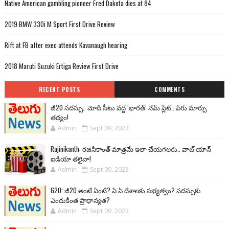
Native American gambling pioneer Fred Dakota dies at 84
2019 BMW 330i M Sport First Drive Review
Rift at FB after exec attends Kavanaugh hearing
2018 Maruti Suzuki Ertiga Review First Drive
RECENT POSTS
COMMENTS
జీ20 సదస్సు.. మోదీ సీటు వద్ద ‘భారత్’ నేమ్ ప్లేట్‌.. పేరు మార్పు
తథ్యం!
Admin
Sept 09, 2023
Rajinikanth: రజనీకాంత్ మాత్రమే ఇలా చేయగలరు.. వాట్ యాన్
ఐడియా తలైవా!
Admin
Sept 09, 2023
G20: జీ20 అంటే ఏంటి? ఏ ఏ దేశాలకు సభ్యత్వం? సదస్సుకు
ఎందుకింత ప్రాధాన్యత?
Admin
Sept 09, 2023