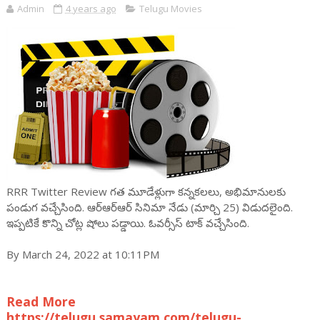
Admin
4 years ago
Telugu Movies
RRR Twitter Review గత మూడేళ్లుగా కన్నకలలు, అభిమానులకు
పండుగ వచ్చేసింది. ఆర్ఆర్ఆర్ సినిమా నేడు (మార్చి 25) విడుదలైంది.
ఇప్పటికే కొన్ని చోట్ల షోలు పడ్డాయి. ఓవర్సీస్ టాక్ వచ్చేసింది.
By March 24, 2022 at 10:11PM
Read More
https://telugu.samayam.com/telugu-