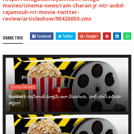
movies/cinema-news/ram-charan-jr-ntr-anbd-
rajamouli-rrr-movie-twitter-
review/articleshow/90426050.cms
Facebook
Twitter
Google+
SHARE THIS
TELUGU MOVIES
Rajinikanth: రజనీకాంత్ మాత్రమే ఇలా చేయగలరు.. వాట్ యాన్ ఐడియా
తలైవా!