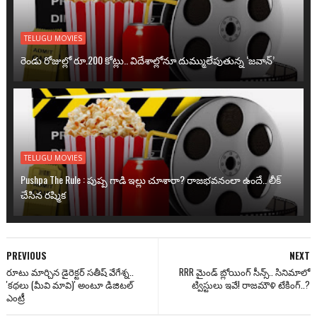
TELUGU MOVIES
రెండు రోజుల్లో రూ.200 కోట్లు.. విదేశాల్లోనూ దుమ్ములేపుతున్న ‘జవాన్’
TELUGU MOVIES
Pushpa The Rule : పుష్ప గాడి ఇల్లు చూశారా? రాజభవనంలా ఉందే.. లీక్
చేసిన రష్మిక
PREVIOUS
NEXT
రూటు మార్చిన డైరెక్టర్ సతీష్ వేగేశ్న..
RRR మైండ్ బ్లోయింగ్ సీన్స్.. సినిమాలో
'కథలు (మీవి మావి)' అంటూ డిజిటల్
ట్విస్టులు ఇవే! రాజమౌళి టేకింగ్..?
ఎంట్రీ