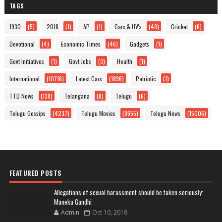
TAGS
1930
(5)
2018
(1)
AP
(1)
Cars & UV's
(49)
Cricket
(6)
Devotional
(4)
Economic Times
(46)
Gadgets
(1)
Govt Initiatives
(1)
Govt Jobs
(3)
Health
(1)
International
(10716)
Latest Cars
(1896)
Patriotic
(1)
TTD News
(138)
Telangana
(8)
Telugu
(6)
Telugu Gossips
(4237)
Telugu Movies
(8655)
Telugu News
(15006)
FEATURED POSTS
Allegations of sexual harassment should be taken seriously:
Maneka Gandhi
Admin
Oct 10, 2018