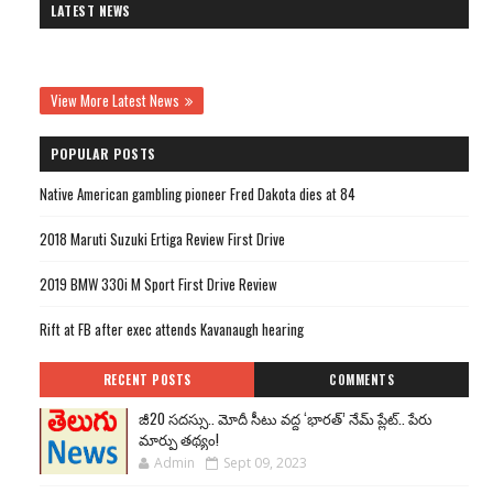
LATEST NEWS
View More Latest News
POPULAR POSTS
Native American gambling pioneer Fred Dakota dies at 84
2018 Maruti Suzuki Ertiga Review First Drive
2019 BMW 330i M Sport First Drive Review
Rift at FB after exec attends Kavanaugh hearing
RECENT POSTS
COMMENTS
జీ20 సదస్సు.. మోదీ సీటు వద్ద ‘భారత్’ నేమ్ ప్లేట్‌.. పేరు
మార్పు తథ్యం!
Admin
Sept 09, 2023