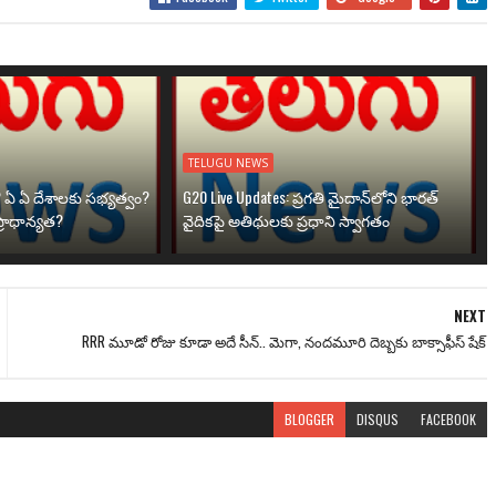
TELUGU NEWS
? ఏ ఏ దేశాలకు సభ్యత్వం?
G20 Live Updates: ప్రగతి మైదాన్‌లోని భారత్
్రాధాన్యత?
వైదికపై అతిథులకు ప్రధాని స్వాగతం
NEXT
RRR మూడో రోజు కూడా అదే సీన్.. మెగా, నందమూరి దెబ్బకు బాక్సాఫీస్ షేక్
BLOGGER
DISQUS
FACEBOOK