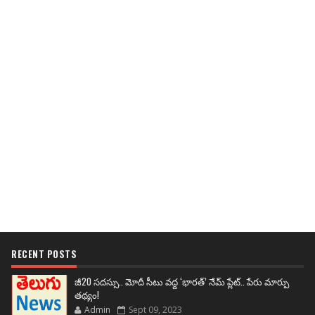
RECENT POSTS
జీ20 సదస్సు.. మోదీ సీటు వద్ద ‘భారత్’ నేమ్ ప్లేట్‌.. పేరు మార్పు
తథ్యం!
Admin
Sept 09, 2023