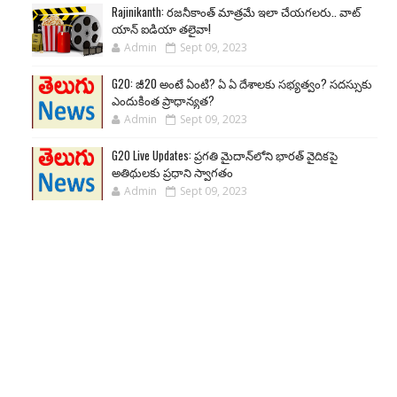
Rajinikanth: రజనీకాంత్ మాత్రమే ఇలా చేయగలరు.. వాట్
యాన్ ఐడియా తలైవా!
Admin
Sept 09, 2023
G20: జీ20 అంటే ఏంటి? ఏ ఏ దేశాలకు సభ్యత్వం? సదస్సుకు
ఎందుకింత ప్రాధాన్యత?
Admin
Sept 09, 2023
G20 Live Updates: ప్రగతి మైదాన్‌లోని భారత్ వైదికపై
అతిథులకు ప్రధాని స్వాగతం
Admin
Sept 09, 2023