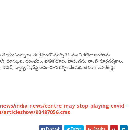
తులు నెలకుంటున్నాయి. ఈ క్రమంలో మార్చి 31 నుంచి కరోనా ఆంక్షలను
ే. కానీ, మాస్కులు ధరించడం, భౌతిక దూరం పాటించడం లాంటి మార్గదర్శకాలు
కోవిడ్, వ్యాక్సినేషన్‌పై అవగాహన కల్పించేందుకు టెలికాం ఆపరేటర్లు
news/india-news/centre-may-stop-playing-covid-
s/articleshow/90487056.cms
Facebook
Twitter
Google+