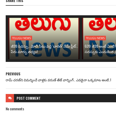
SHARE THIS
TELUGU NEWS
TELUGU NEWS
జీ20 సదస్సు.. మోదీ సీటు వద్ద ‘భారత్’ నేమ్ ప్లేట్‌..
G20: జీ20 అంటే ఏంటి
పేరు మార్పు తథ్యం!
సదస్సుకు ఎందుకింత ప
PREVIOUS
రామ్ చరణ్‌ని విమర్శించే వాళ్లకు వరుణ్ తేజ్ వార్నింగ్.. ఎవడైనా ఒక్కమాట అంటే..!
POST
COMMENT
No comments