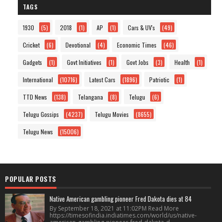
TAGS
1930
(5)
2018
(1)
AP
(1)
Cars & UV's
(49)
Cricket
(6)
Devotional
(4)
Economic Times
(46)
Gadgets
(1)
Govt Initiatives
(1)
Govt Jobs
(3)
Health
(1)
International
(10716)
Latest Cars
(1896)
Patriotic
(1)
TTD News
(138)
Telangana
(8)
Telugu
(6)
Telugu Gossips
(4237)
Telugu Movies
(8655)
Telugu News
(15006)
POPULAR POSTS
Native American gambling pioneer Fred Dakota dies at 84
By September 18, 2021 at 11:02PM Read More
https://timesofindia.indiatimes.com/world/us/native-