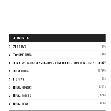
CATEGORIES
(49)
CARS & UV'S
(46)
ECONOMIC TIMES
(106)
INDIA NEWS | LATEST NEWS HEADLINES & LIVE UPDATES FROM INDIA - TIMES OF INDIA
(10716)
INTERNATIONAL
(138)
TTD NEWS
(4237)
TELUGU GOSSIPS
(8655)
TELUGU MOVIES
(15006)
TELUGU NEWS