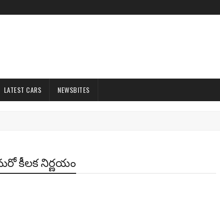
LATEST CARS
NEWSBITES
ం మరో కీలక నిర్ణయం