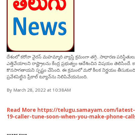
దేశంలో కరోనా వైరస్ మహమ్మారి వ్యాప్తి క్రమంగా తగ్గి.. సాధారణ పరిస్థి
ఎత్తివేయాలని రాష్ట్రాలను కేంద్ర ప్రభుత్వం ఆదేశించిన విషయం తెలిసింద
కొనసాగతాయని స్పష్టం చేసింది. ఈ క్రమంలో మరో కీలక నిర్ణయం తీసుకుంది. 
ప్రవేశపెట్టిన ప్రీకాల్‌ ట్యూన్‌ను నిలిపివేయనుంది.
By March 28, 2022 at 10:38AM
Read More https://telugu.samayam.com/latest-
19-caller-tune-soon-when-you-make-phone-call