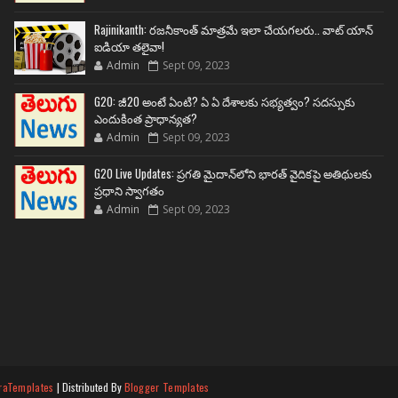
Rajinikanth: రజనీకాంత్ మాత్రమే ఇలా చేయగలరు.. వాట్ యాన్
ఐడియా తలైవా!
Admin
Sept 09, 2023
G20: జీ20 అంటే ఏంటి? ఏ ఏ దేశాలకు సభ్యత్వం? సదస్సుకు
ఎందుకింత ప్రాధాన్యత?
Admin
Sept 09, 2023
G20 Live Updates: ప్రగతి మైదాన్‌లోని భారత్ వైదికపై అతిథులకు
ప్రధాని స్వాగతం
Admin
Sept 09, 2023
raTemplates
| Distributed By
Blogger Templates