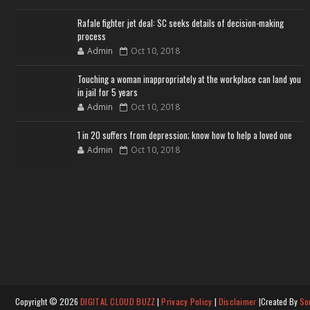
Rafale fighter jet deal: SC seeks details of decision-making
process
Admin
Oct 10, 2018
Touching a woman inappropriately at the workplace can land you
in jail for 5 years
Admin
Oct 10, 2018
1 in 20 suffers from depression; know how to help a loved one
Admin
Oct 10, 2018
Copyright ©
2026
DIGITAL CLOUD BUZZ
|
Privacy Policy
|
Disclaimer
|Created By
So