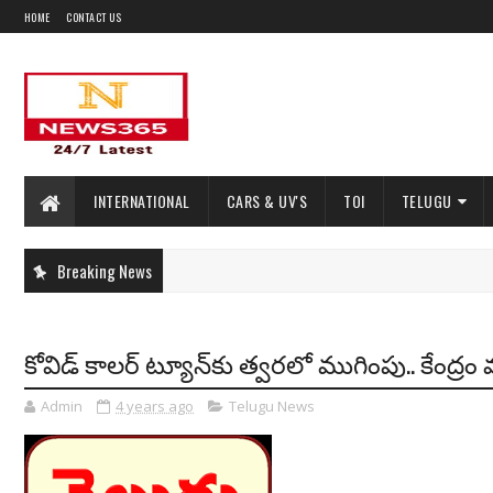
HOME
CONTACT US
INTERNATIONAL
CARS & UV'S
TOI
TELUGU
Breaking News
కోవిడ్ కాలర్ ట్యూన్‌కు త్వరలో ముగింపు.. కేంద్ర
Admin
4 years ago
Telugu News