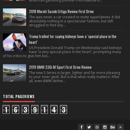
american-gambling-pioneer-fred-dakota-d...
2018 Maruti Suzuki Ertiga Review First Drive
The was never a car created to invite superlatives. It did
absolutely nothing in a spectacular fashion, but still
struggled to find any...
Trump trolled for saying kidneys have a ‘special place in the
heart’
US President Donald Trump on Wednesday said kidneys
have “a very special place in the heart”, prompting many
of his critics to give him bio...
2019 BMW 330i M Sport First Drive Review
The new 3 Series is larger, lighter and far more pleasing
to your inner geek. But is that what really matters? After
all, even BMW define...
TOTAL PAGEVIEWS
1
6
3
9
1
4
3