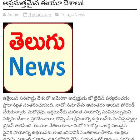
అప్రమత్తమైన ఈయూ దేశాలు!
Admin
4 years ago
Telugu News
ఉక్రెయిన్‌ సరిహద్దు దేశంలో అమెరికా అధ్యక్షుడు జో బైడెన్ పర్యటించడం
ప్రాధాన్యత సంతరించుకుంది. నాటో సమావేశం అనంతరం ఆయన పోలెండ్
చేరుకున్నారు. మరోవైపు, ఉక్రెయిన్‌కు మరింత సాయాన్ని పంపిస్తున్నామని
పశ్చిమ దేశాలు ప్రకటించాయి. కొన్ని వేల క్షిపణుల్ని ఉక్రెయిన్‌కు పంపిస్తున్నట్లు
బ్రిటన్‌ తెలిపింది. ఈయూ నేతలు కూడా మరో 55 కోట్ల డాలర్ల విలువైన
సైనిక సాయాన్ని ఉక్రెయిన్‌కు అందించడానికి సంతకాలు చేశారు. ఆంక్షలు
తమపై ఎలాంటి ప్రభావం చూపబోవని చెప్పే ప్రయత్నంలో భాగంగా పరిమిత