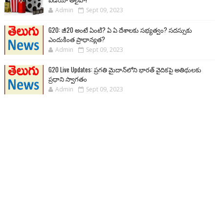
Admin
Sept 09, 2023
G20: జీ20 అంటే ఏంటి? ఏ ఏ దేశాలకు సభ్యత్వం? సదస్సుకు
ఎందుకింత ప్రాధాన్యత?
Admin
Sept 09, 2023
G20 Live Updates: ప్రగతి మైదాన్‌లోని భారత్ వైదికపై అతిథులకు
ప్రధాని స్వాగతం
Admin
Sept 09, 2023