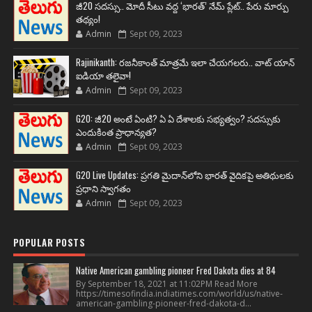
జీ20 సదస్సు.. మోదీ సీటు వద్ద ‘భారత్’ నేమ్ ప్లేట్‌.. పేరు మార్పు
తథ్యం!
Admin
Sept 09, 2023
Rajinikanth: రజనీకాంత్ మాత్రమే ఇలా చేయగలరు.. వాట్ యాన్
ఐడియా తలైవా!
Admin
Sept 09, 2023
G20: జీ20 అంటే ఏంటి? ఏ ఏ దేశాలకు సభ్యత్వం? సదస్సుకు
ఎందుకింత ప్రాధాన్యత?
Admin
Sept 09, 2023
G20 Live Updates: ప్రగతి మైదాన్‌లోని భారత్ వైదికపై అతిథులకు
ప్రధాని స్వాగతం
Admin
Sept 09, 2023
POPULAR POSTS
Native American gambling pioneer Fred Dakota dies at 84
By September 18, 2021 at 11:02PM Read More
https://timesofindia.indiatimes.com/world/us/native-
american-gambling-pioneer-fred-dakota-d...