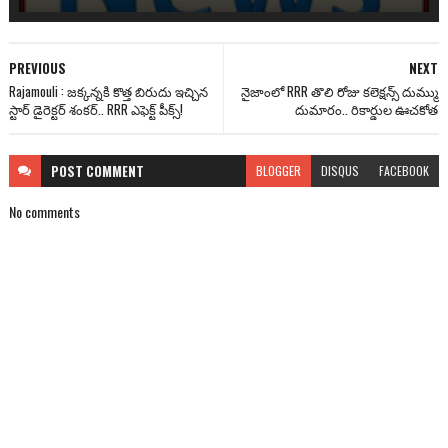
PREVIOUS
NEXT
Rajamouli : జ‌క్క‌న్న‌కి కొత్త బిరుదు ఇచ్చిన
నైజాంలో RRR తొలి రోజు కలెక్షన్స్ దుమ్ము
స్టార్ డైరెక్ట‌ర్ శంక‌ర్‌.. RRR ఎఫెక్ట్ పీక్స్!
దుమారం.. రికార్డుల ఊచకోత
POST
COMMENT
BLOGGER
DISQUS
FACEBOOK
No comments