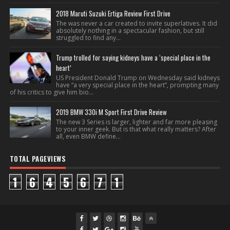
2018 Maruti Suzuki Ertiga Review First Drive
The was never a car created to invite superlatives. It did
absolutely nothing in a spectacular fashion, but still
struggled to find any...
Trump trolled for saying kidneys have a ‘special place in the
heart’
US President Donald Trump on Wednesday said kidneys
have “a very special place in the heart”, prompting many
of his critics to give him bio...
2019 BMW 330i M Sport First Drive Review
The new 3 Series is larger, lighter and far more pleasing
to your inner geek. But is that what really matters? After
all, even BMW define...
TOTAL PAGEVIEWS
1
6
4
5
6
7
1