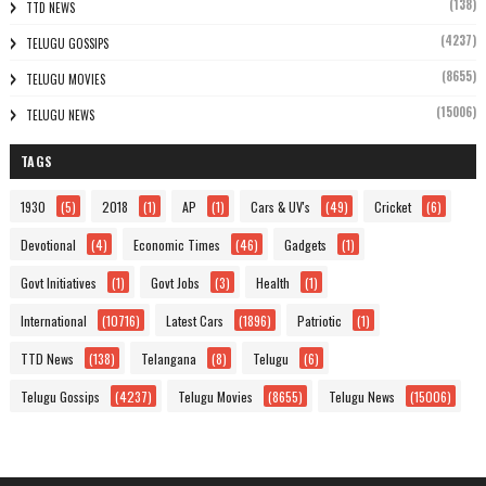
(138)
TTD NEWS
(4237)
TELUGU GOSSIPS
(8655)
TELUGU MOVIES
(15006)
TELUGU NEWS
TAGS
1930
(5)
2018
(1)
AP
(1)
Cars & UV's
(49)
Cricket
(6)
Devotional
(4)
Economic Times
(46)
Gadgets
(1)
Govt Initiatives
(1)
Govt Jobs
(3)
Health
(1)
International
(10716)
Latest Cars
(1896)
Patriotic
(1)
TTD News
(138)
Telangana
(8)
Telugu
(6)
Telugu Gossips
(4237)
Telugu Movies
(8655)
Telugu News
(15006)