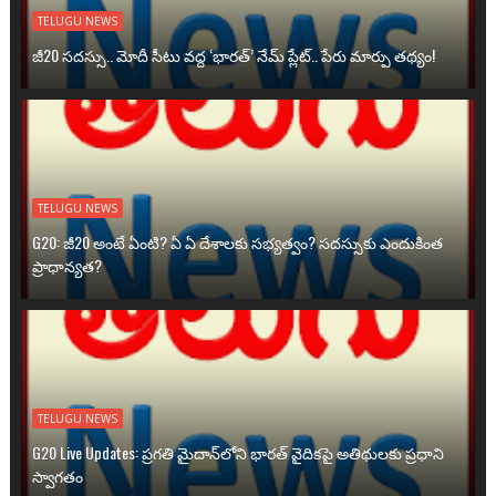
TELUGU NEWS
జీ20 సదస్సు.. మోదీ సీటు వద్ద ‘భారత్’ నేమ్ ప్లేట్‌.. పేరు మార్పు తథ్యం!
TELUGU NEWS
G20: జీ20 అంటే ఏంటి? ఏ ఏ దేశాలకు సభ్యత్వం? సదస్సుకు ఎందుకింత
ప్రాధాన్యత?
TELUGU NEWS
G20 Live Updates: ప్రగతి మైదాన్‌లోని భారత్ వైదికపై అతిథులకు ప్రధాని
స్వాగతం