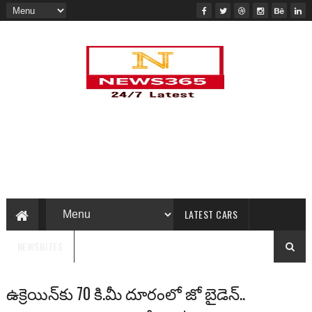
LATEST CARS
NEWSBITES
ఉక్రెయిన్‌కు 70 కి.మీ దూరంలో జో బైడెన్..