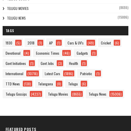
(8655)
TELUGU MOVIES
(15006)
TELUGU NEWS
TAGS
1930
(5)
2018
(1)
AP
(1)
Cars & UV's
(49)
Cricket
(6)
Devotional
(4)
Economic Times
(46)
Gadgets
(1)
Govt Initiatives
(1)
Govt Jobs
(3)
Health
(1)
International
(10716)
Latest Cars
(1896)
Patriotic
(1)
TTD News
(138)
Telangana
(8)
Telugu
(6)
Telugu Gossips
(4237)
Telugu Movies
(8655)
Telugu News
(15006)
FEATURED POSTS