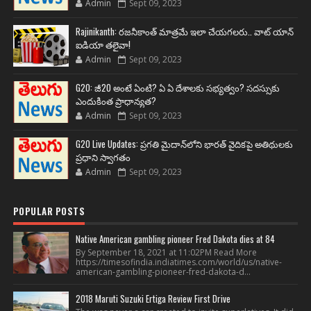
Admin
Sept 09, 2023
Rajinikanth: రజనీకాంత్ మాత్రమే ఇలా చేయగలరు.. వాట్ యాన్
ఐడియా తలైవా!
Admin
Sept 09, 2023
G20: జీ20 అంటే ఏంటి? ఏ ఏ దేశాలకు సభ్యత్వం? సదస్సుకు
ఎందుకింత ప్రాధాన్యత?
Admin
Sept 09, 2023
G20 Live Updates: ప్రగతి మైదాన్‌లోని భారత్ వైదికపై అతిథులకు
ప్రధాని స్వాగతం
Admin
Sept 09, 2023
POPULAR POSTS
Native American gambling pioneer Fred Dakota dies at 84
By September 18, 2021 at 11:02PM Read More
https://timesofindia.indiatimes.com/world/us/native-
american-gambling-pioneer-fred-dakota-d...
2018 Maruti Suzuki Ertiga Review First Drive