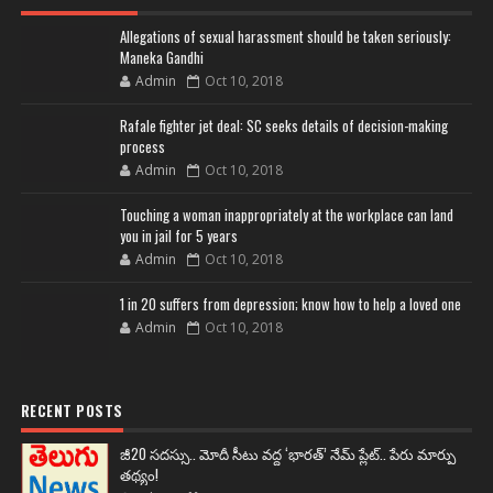
Allegations of sexual harassment should be taken seriously:
Maneka Gandhi
Admin
Oct 10, 2018
Rafale fighter jet deal: SC seeks details of decision-making
process
Admin
Oct 10, 2018
Touching a woman inappropriately at the workplace can land
you in jail for 5 years
Admin
Oct 10, 2018
1 in 20 suffers from depression; know how to help a loved one
Admin
Oct 10, 2018
RECENT POSTS
జీ20 సదస్సు.. మోదీ సీటు వద్ద ‘భారత్’ నేమ్ ప్లేట్‌.. పేరు మార్పు
తథ్యం!