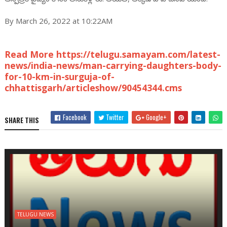
By March 26, 2022 at 10:22AM
Read More https://telugu.samayam.com/latest-
news/india-news/man-carrying-daughters-body-
for-10-km-in-surguja-of-
chhattisgarh/articleshow/90454344.cms
Facebook
Twitter
Google+
SHARE THIS
TELUGU NEWS