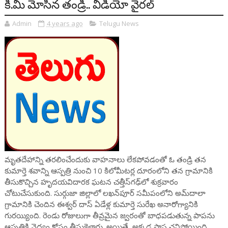
కి.మీ మోసిన తండ్రి.. వీడియో వైరల్
Admin
4 years ago
Telugu News
మృతదేహాన్ని తరలించేందుకు వాహనాలు లేకపోవడంతో ఓ తండ్రి తన
కుమార్తె శవాన్ని ఆస్పత్రి నుంచి 10 కిలోమీటర్ల దూరంలోని తన గ్రామానికి
తీసుకొచ్చిన హృదయవిదారక ఘటన చత్తీస్‌గఢ్‌లో శుక్రవారం
చోటుచేసుకుంది. సుర్గుజా జిల్లాలో లఖన్‌పూర్‌ సమీపంలోని అమ్‌దాలా
గ్రామానికి చెందిన ఈశ్వర్ దాస్ ఏడేళ్ల కుమార్తె సురేఖ అనారోగ్యానికి
గురయ్యింది. రెండు రోజులుగా తీవ్రమైన జ్వరంతో బాధపడుతున్న పాపను
ఆస్పత్రికి వైద్యం కోసం తీసుకెళ్లారు. అయితే, అక్కడ పాప చనిపోయింది.