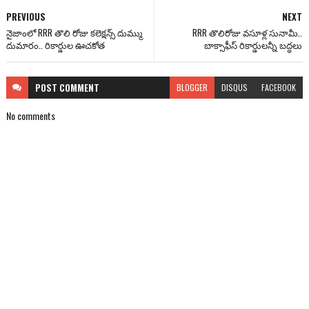
PREVIOUS
NEXT
నైజాంలో RRR తొలి రోజు కలెక్షన్స్ దుమ్ము
RRR తొలిరోజు వసూళ్ల సునామీ..
దుమారం.. రికార్డుల ఊచకోత
బాక్సాఫీస్ రికార్డులన్నీ బద్ధలు
POST
COMMENT
BLOGGER
DISQUS
FACEBOOK
No comments