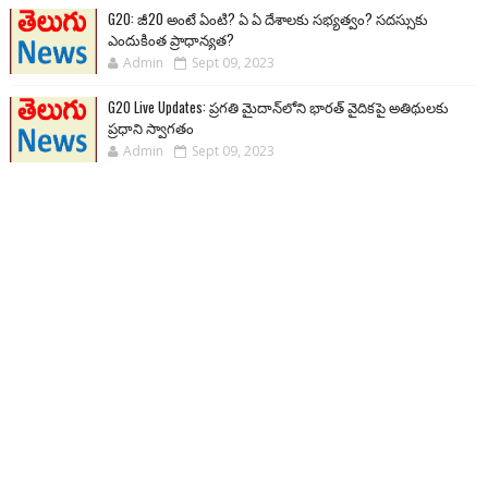
G20: జీ20 అంటే ఏంటి? ఏ ఏ దేశాలకు సభ్యత్వం? సదస్సుకు
ఎందుకింత ప్రాధాన్యత?
Admin
Sept 09, 2023
G20 Live Updates: ప్రగతి మైదాన్‌లోని భారత్ వైదికపై అతిథులకు
ప్రధాని స్వాగతం
Admin
Sept 09, 2023