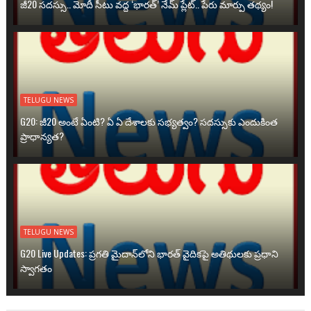
జీ20 సదస్సు.. మోదీ సీటు వద్ద ‘భారత్’ నేమ్ ప్లేట్‌.. పేరు మార్పు తథ్యం!
TELUGU NEWS
G20: జీ20 అంటే ఏంటి? ఏ ఏ దేశాలకు సభ్యత్వం? సదస్సుకు ఎందుకింత
ప్రాధాన్యత?
TELUGU NEWS
G20 Live Updates: ప్రగతి మైదాన్‌లోని భారత్ వైదికపై అతిథులకు ప్రధాని
స్వాగతం