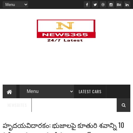
LATEST CARS
NEWSBITES
హృదయవిదారకం: భుజాలపై కూతురి శవాన్ని 10