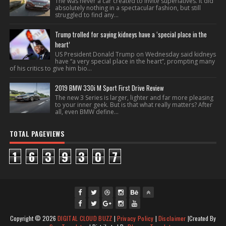
The was never a car created to invite superlatives. It did
absolutely nothing in a spectacular fashion, but still
struggled to find any...
Trump trolled for saying kidneys have a ‘special place in the
heart’
US President Donald Trump on Wednesday said kidneys
have “a very special place in the heart”, prompting many
of his critics to give him bio...
2019 BMW 330i M Sport First Drive Review
The new 3 Series is larger, lighter and far more pleasing
to your inner geek. But is that what really matters? After
all, even BMW define...
TOTAL PAGEVIEWS
1
6
3
9
3
0
7
fac
twi
gpl
ins
you
Copyright ©
2026
DIGITAL CLOUD BUZZ
|
Privacy Policy
|
Disclaimer
|Created By
ebo
tte
us
J
tag
tub