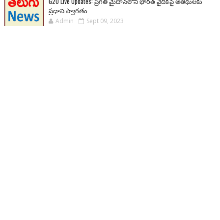
G20 Live Updates: ప్రగతి మైదాన్‌లోని భారత్ వైదికపై అతిథులకు
ప్రధాని స్వాగతం
Admin
Sept 09, 2023