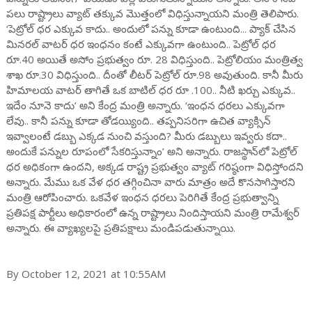
పలు రాష్ట్రాలు వ్యాట్ తక్కువ మొత్తంలో విధిస్తున్నాయని మంత్రి తెలిపారు.
‘పెట్రోల్ ధర ఎక్కువ కాదు.. అందులో పన్ను కూడా ఉంటుంది... ప్యాక్ చేసిన
మినరల్ వాటర్ ధర ఇంధనం కంటే ఎక్కువగా ఉంటుంది.. పెట్రోల్ ధర
రూ.40 అయితే అసోం ప్రభుత్వం రూ. 28 విధిస్తుంది.. పెట్రోలియం మంత్రిత్వ
శాఖ రూ.30 విధిస్తుంది.. దీంతో లీటర్ పెట్రోల్ రూ.98 అవుతుంది. కానీ మీరు
హిమాలయ వాటర్ తాగితే ఒక బాటిల్ ధర రూ .100.. నీటి ఖర్చు ఎక్కువ..
ఇదేం నూనె కాదు’ అని కేంద్ర మంత్రి అన్నారు. ‘ఇంధన ధరలు ఎక్కువగా
లేవు.. కానీ పన్ను కూడా తోడయ్యింది.. తప్పనిసరిగా ఉచిత వ్యాక్సిన్
ఇవ్వాలంటే డబ్బు ఎక్కడ నుంచి వస్తుంది? మీరు డబ్బులు ఇవ్వరు కదా..
అందుకే పన్నుల రూపంలో సేకరిస్తున్నాం’ అని అన్నారు. రాజస్థాన్‌లో పెట్రోల్
ధర అధికంగా ఉందని, అక్కడ రాష్ట్ర ప్రభుత్వం వ్యాట్ గరిష్ఠంగా విధిస్తోందని
అన్నారు. మేము ఒక వేళ ధర తగ్గించినా వారు మాత్రం అదే కొనసాగిస్తారని
మంత్రి ఆరోపించారు. ఒకవేళ ఇంధన ధరలు పెరిగితే కేంద్ర ప్రభుత్వాన్ని
ప్రతిపక్ష పార్టీలు అధికారంలో ఉన్న రాష్ట్రాలు నిందిస్తాయని మంత్రి రామేశ్వర్
అన్నారు. ఈ వ్యాఖ్యలపై ప్రతిపక్షాలు మండిపడుతున్నాయి.
By October 12, 2021 at 10:55AM