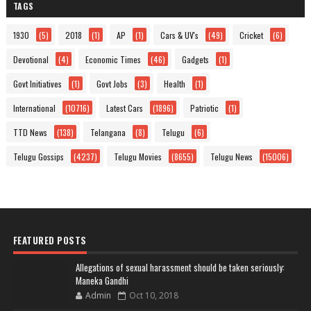
TAGS
1930
(5)
2018
(1)
AP
(1)
Cars & UV's
(49)
Cricket
(6)
Devotional
(4)
Economic Times
(46)
Gadgets
(1)
Govt Initiatives
(1)
Govt Jobs
(3)
Health
(1)
International
(10716)
Latest Cars
(1896)
Patriotic
(1)
TTD News
(138)
Telangana
(8)
Telugu
(6)
Telugu Gossips
(4237)
Telugu Movies
(8655)
Telugu News
(15006)
FEATURED POSTS
Allegations of sexual harassment should be taken seriously:
Maneka Gandhi
Admin
Oct 10, 2018