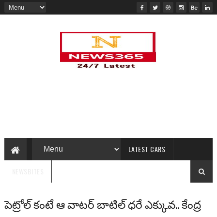
LATEST CARS
NEWSBITES
పెట్రోల్ కంటే ఆ వాటర్ బాటిల్ ధరే ఎక్కువ.. కేంద్ర