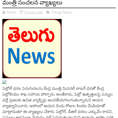
మంత్రి సంచలన వ్యాఖ్యలు
Admin
5 years ago
Telugu News
పెట్రోల్ ధరల పెరుగుదలను కేంద్ర మంత్రి మినరల్ వాటర్ ధరతో కేంద్ర
పెట్రోలియం శాఖ సహాయ పోల్చారు. అంతేకాదు, పెట్రో ఉత్పత్తులపై పన్నుల
వల్లే ప్రజలకు ఉచిత వ్యాక్సిన్లు అందజేయగలుగుతున్నామని ఆయన
వ్యాఖ్యానించారు. అసోంలో ఆయన రెండు రోజుల కిందట మీడియాతో
మాట్లాడుతూ ఈ వ్యాఖ్యలు చేశారు. పెట్రోల్, డీజిల్ ధరలు ఎక్కువేం కాదని,
పన్నులు అదనంగా వేయడం వల్లే పెరుగుతున్నాయని అన్నారు. అసోం సహా