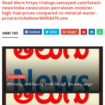
Read More https://telugu.samayam.com/latest-
news/india-news/union-petroleum-minister-
high-fuel-prices-compared-to-mineral-water-
price/articleshow/86958470.cms
Facebook
Twitter
Google+
SHARE THIS
TELUGU NEWS
జీ20 సదస్సు.. మోదీ సీటు వద్ద ‘భారత్’ నేమ్ ప్లేట్‌.. పేరు మార్పు తథ్యం!