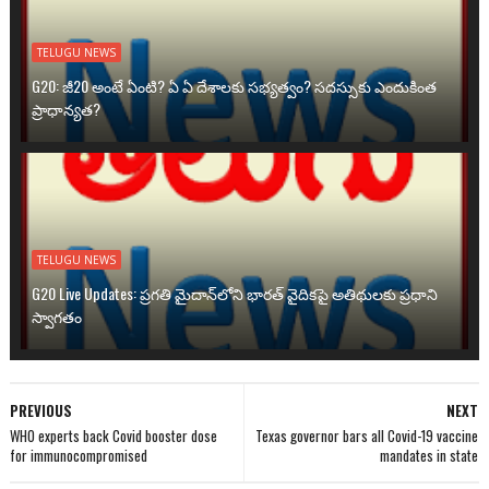
TELUGU NEWS
G20: జీ20 అంటే ఏంటి? ఏ ఏ దేశాలకు సభ్యత్వం? సదస్సుకు ఎందుకింత
ప్రాధాన్యత?
TELUGU NEWS
G20 Live Updates: ప్రగతి మైదాన్‌లోని భారత్ వైదికపై అతిథులకు ప్రధాని
స్వాగతం
PREVIOUS
NEXT
WHO experts back Covid booster dose
Texas governor bars all Covid-19 vaccine
for immunocompromised
mandates in state