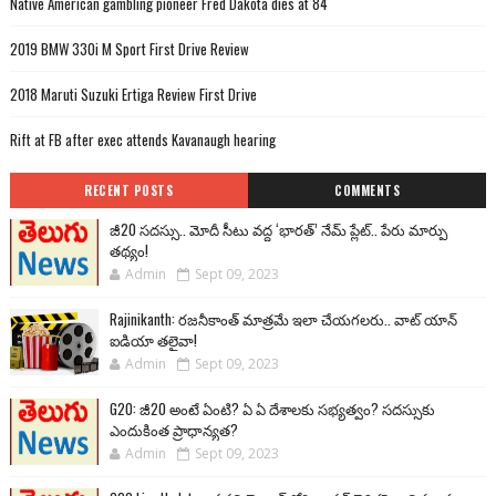
Native American gambling pioneer Fred Dakota dies at 84
2019 BMW 330i M Sport First Drive Review
2018 Maruti Suzuki Ertiga Review First Drive
Rift at FB after exec attends Kavanaugh hearing
RECENT POSTS
COMMENTS
జీ20 సదస్సు.. మోదీ సీటు వద్ద ‘భారత్’ నేమ్ ప్లేట్‌.. పేరు మార్పు
తథ్యం!
Admin
Sept 09, 2023
Rajinikanth: రజనీకాంత్ మాత్రమే ఇలా చేయగలరు.. వాట్ యాన్
ఐడియా తలైవా!
Admin
Sept 09, 2023
G20: జీ20 అంటే ఏంటి? ఏ ఏ దేశాలకు సభ్యత్వం? సదస్సుకు
ఎందుకింత ప్రాధాన్యత?
Admin
Sept 09, 2023