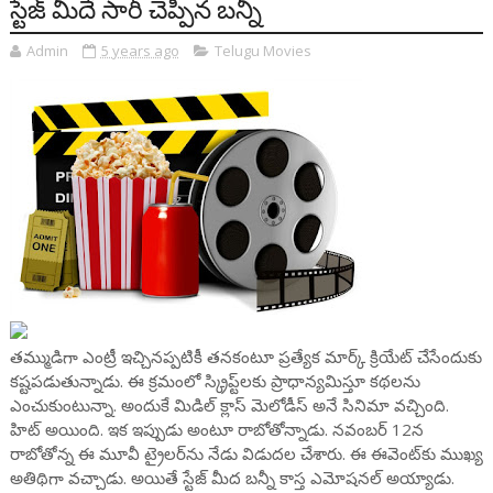
స్టేజ్ మీదే సారీ చెప్పిన బన్నీ
Admin
5 years ago
Telugu Movies
తమ్ముడిగా ఎంట్రీ ఇచ్చినప్పటికీ తనకంటూ ప్రత్యేక మార్క్ క్రియేట్ చేసేందుకు
కష్టపడుతున్నాడు. ఈ క్రమంలో స్క్రిప్ట్‌లకు ప్రాధాన్యమిస్తూ కథలను
ఎంచుకుంటున్నా. అందుకే మిడిల్ క్లాస్ మెలోడీస్ అనే సినిమా వచ్చింది.
హిట్ అయింది. ఇక ఇప్పుడు అంటూ రాబోతోన్నాడు. నవంబర్ 12న
రాబోతోన్న ఈ మూవీ ట్రైలర్‌ను నేడు విడుదల చేశారు. ఈ ఈవెంట్‌కు ముఖ్య
అతిథిగా వచ్చాడు. అయితే స్టేజ్ మీద బన్నీ కాస్త ఎమోషనల్ అయ్యాడు.