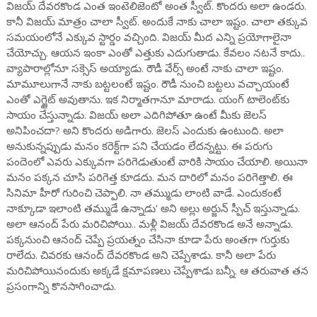
విజయ్ దేవరకొండ ఎంత ఇంటెలిజెంటో అంత స్వీట్. కొందరు అలా ఉండరు.
కానీ విజయ్ మాత్రం చాలా స్వీట్. అందుకే నాకు చాలా ఇష్టం. చాలా తక్కువ
సమయంలోనే ఎక్కువ స్టార్డం వచ్చింది. విజయ్ మీద ఎన్ని ప్రయోగాలైనా
చేయోచ్చు. ఆయన ఇంకా ఎంతో ఎత్తుకు ఎదుగుతాడు. కేవలం నటనే కాదు..
వ్యాపారాల్లోనూ సక్సెస్ అయ్యాడు. రౌడీ వేర్స్ అంటే నాకు చాలా ఇష్టం.
మామూలుగానే నాకు బట్టలంటే ఇష్టం. రౌడీ నుంచి బట్టలు వచ్చాయంటే
ఎంతో ఎగ్జైట్ అవుతాను. ఇక నిర్మాతగానూ మారాడు. యంగ్ టాలెంట్‌కు
సాయం చేస్తున్నాడు. విజయ్ అలా ఎదిగిపోతూ ఉంటే మీకు జెలస్
అనిపించదా? అని కొందరు అడిగారు. జెలస్ ఎందుకు ఉంటుంది. అలా
అనుకున్నప్పుడు మనం కరెక్ట్‌గా పని చేయడం లేదన్నట్టు. ఈ పరుగు
పందెంలో ఎవరు ఎక్కువగా పరిగెడుతుంటే వారికి సాయం చేయాలి. అయినా
మనం పక్కన చూసి పరిగెత్త కూడదు. మన దారిలో మనం పరిగెత్తాలి. ఈ
సినిమా హీరో గురించి చెప్పాలి. నా తమ్ముడు లాంటి వాడే. ఎందుకంటే
నాక్కూడా ఇలాంటి తమ్ముడే ఉన్నాడు’ అని అల్లు అర్జున్ స్పీచ్ ఇస్తున్నాడు.
అలా ఆనంద్ పేరు మరిచిపోయి.. మళ్లీ విజయ్ దేవరకొండ అనే అన్నాడు.
పక్కనుంచి ఆనంద్ చెప్పే ప్రయత్నం చేసినా కూడా పేరు అంతగా గుర్తుకు
రాలేదు. చివరకు ఆనంద్ దేవరకొండ అని చెప్పేశాడు. కానీ అలా పేరు
మరిచిపోయినందుకు అక్కడే క్షమాపణలు చెప్పేశాడు బన్నీ. ఆ తరువాత తన
ప్రసంగాన్ని కొనసాగించాడు.