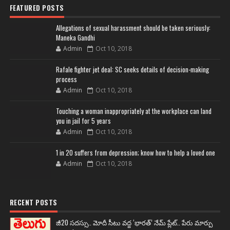
FEATURED POSTS
Allegations of sexual harassment should be taken seriously:
Maneka Gandhi
Admin
Oct 10, 2018
Rafale fighter jet deal: SC seeks details of decision-making
process
Admin
Oct 10, 2018
Touching a woman inappropriately at the workplace can land
you in jail for 5 years
Admin
Oct 10, 2018
1 in 20 suffers from depression; know how to help a loved one
Admin
Oct 10, 2018
RECENT POSTS
జీ20 సదస్సు.. మోదీ సీటు వద్ద ‘భారత్’ నేమ్ ప్లేట్‌.. పేరు మార్పు