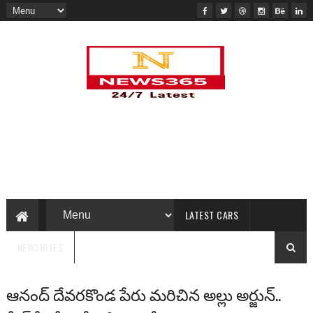
LATEST CARS
NEWSBITES
ఆనంద్ దేవరకొండ పేరు మరిచిన అల్లు అర్జున్..