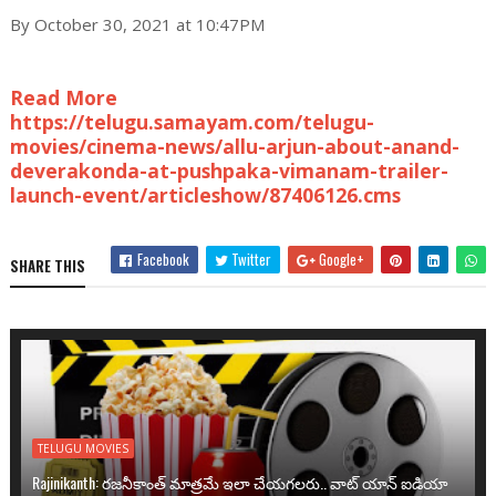
By October 30, 2021 at 10:47PM
Read More
https://telugu.samayam.com/telugu-
movies/cinema-news/allu-arjun-about-anand-
deverakonda-at-pushpaka-vimanam-trailer-
launch-event/articleshow/87406126.cms
Facebook
Twitter
Google+
SHARE THIS
TELUGU MOVIES
Rajinikanth: రజనీకాంత్ మాత్రమే ఇలా చేయగలరు.. వాట్ యాన్ ఐడియా