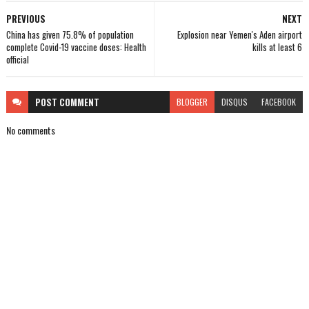
PREVIOUS
NEXT
China has given 75.8% of population
Explosion near Yemen's Aden airport
complete Covid-19 vaccine doses: Health
kills at least 6
official
POST
COMMENT
BLOGGER
DISQUS
FACEBOOK
No comments