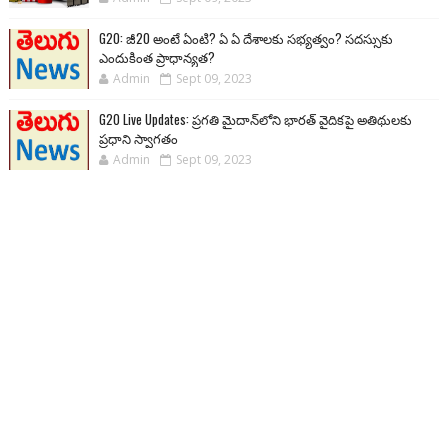
G20: జీ20 అంటే ఏంటి? ఏ ఏ దేశాలకు సభ్యత్వం? సదస్సుకు
ఎందుకింత ప్రాధాన్యత?
Admin
Sept 09, 2023
G20 Live Updates: ప్రగతి మైదాన్‌లోని భారత్ వైదికపై అతిథులకు
ప్రధాని స్వాగతం
Admin
Sept 09, 2023