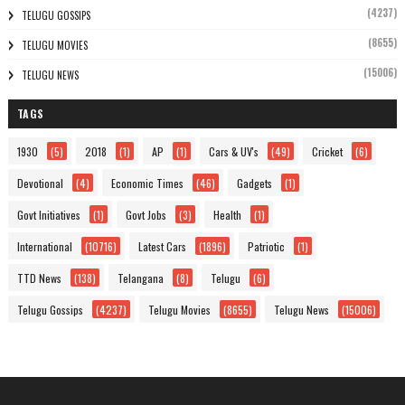
(4237)
TELUGU GOSSIPS
(8655)
TELUGU MOVIES
(15006)
TELUGU NEWS
TAGS
1930
(5)
2018
(1)
AP
(1)
Cars & UV's
(49)
Cricket
(6)
Devotional
(4)
Economic Times
(46)
Gadgets
(1)
Govt Initiatives
(1)
Govt Jobs
(3)
Health
(1)
International
(10716)
Latest Cars
(1896)
Patriotic
(1)
TTD News
(138)
Telangana
(8)
Telugu
(6)
Telugu Gossips
(4237)
Telugu Movies
(8655)
Telugu News
(15006)