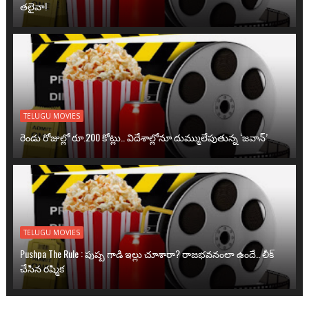
తలైవా!
TELUGU MOVIES
రెండు రోజుల్లో రూ.200 కోట్లు.. విదేశాల్లోనూ దుమ్ములేపుతున్న ‘జవాన్’
TELUGU MOVIES
Pushpa The Rule : పుష్ప గాడి ఇల్లు చూశారా? రాజభవనంలా ఉందే.. లీక్
చేసిన రష్మిక