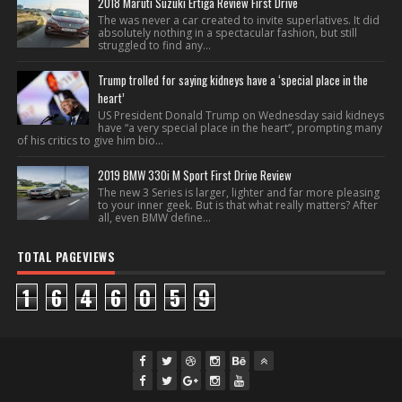
2018 Maruti Suzuki Ertiga Review First Drive
The was never a car created to invite superlatives. It did
absolutely nothing in a spectacular fashion, but still
struggled to find any...
Trump trolled for saying kidneys have a ‘special place in the
heart’
US President Donald Trump on Wednesday said kidneys
have “a very special place in the heart”, prompting many
of his critics to give him bio...
2019 BMW 330i M Sport First Drive Review
The new 3 Series is larger, lighter and far more pleasing
to your inner geek. But is that what really matters? After
all, even BMW define...
TOTAL PAGEVIEWS
1
6
4
6
0
5
9
fac
twi
gpl
ins
you