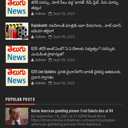
జీ20 సదస్సు.. మోదీ సీటు వద్ద ‘భారత్’ నేమ్ ప్లేట్‌.. పేరు మార్పు
తథ్యం!
Admin
Sept 09, 2023
Rajinikanth: రజనీకాంత్ మాత్రమే ఇలా చేయగలరు.. వాట్ యాన్
ఐడియా తలైవా!
Admin
Sept 09, 2023
G20: జీ20 అంటే ఏంటి? ఏ ఏ దేశాలకు సభ్యత్వం? సదస్సుకు
ఎందుకింత ప్రాధాన్యత?
Admin
Sept 09, 2023
G20 Live Updates: ప్రగతి మైదాన్‌లోని భారత్ వైదికపై అతిథులకు
ప్రధాని స్వాగతం
Admin
Sept 09, 2023
POPULAR POSTS
Native American gambling pioneer Fred Dakota dies at 84
By September 18, 2021 at 11:02PM Read More
https://timesofindia.indiatimes.com/world/us/native-
american-gambling-pioneer-fred-dakota-d...