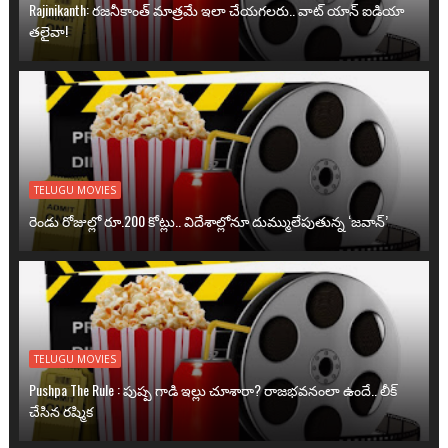
Rajinikanth: రజనీకాంత్ మాత్రమే ఇలా చేయగలరు.. వాట్ యాన్ ఐడియా
తలైవా!
TELUGU MOVIES
రెండు రోజుల్లో రూ.200 కోట్లు.. విదేశాల్లోనూ దుమ్ములేపుతున్న ‘జవాన్’
TELUGU MOVIES
Pushpa The Rule : పుష్ప గాడి ఇల్లు చూశారా? రాజభవనంలా ఉందే.. లీక్
చేసిన రష్మిక