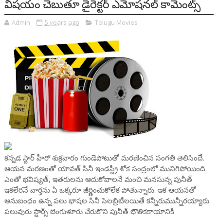
విషయం చెబుతూ డైరెక్టర్ ఎమోషనల్ కామెంట్స్
Admin
5 years ago
Telugu Movies
క‌న్న‌డ స్టార్ హీరో శుక్ర‌వారం గుండెపోటుతో మ‌ర‌ణించిన సంగ‌తి తెలిసిందే.
ఆయన మరణంతో యావత్ సినీ ఇండస్ట్రీ శోక సంద్రంలో మునిగిపోయింది.
ఎంతో భవిష్యత్, ఇతరులను ఆదుకోవాలనే మంచి మనసున్న పునీత్
ఇకలేరనే వార్తను ఏ ఒక్కరూ జీర్ణించుకోలేక పోతున్నారు. ఇక ఆయ‌న‌తో
అనుబంధం ఉన్న పలు భాషల సినీ సెల‌బ్రిటీలయితే కన్నీరుమున్నీరయ్యారు.
పలువురు స్టార్స్ బెంగుళూరు చేరుకొని పునీత్ భౌతికకాయానికి