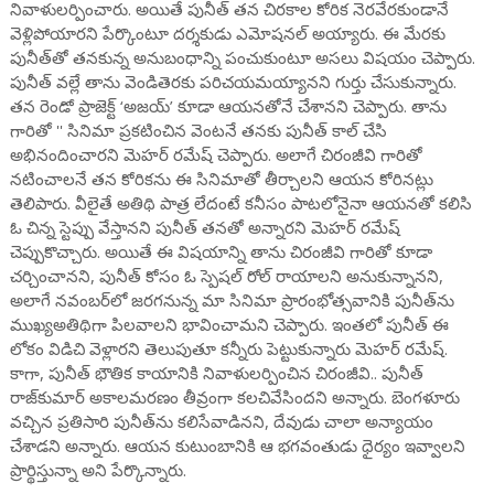
నివాళులర్పించారు. అయితే పునీత్ తన చిరకాల కోరిక నెరవేరకుండానే
వెళ్లిపోయారని పేర్కొంటూ దర్శకుడు ఎమోషనల్ అయ్యారు. ఈ మేరకు
పునీత్‌తో తనకున్న అనుబంధాన్ని పంచుకుంటూ అసలు విషయం చెప్పారు.
పునీత్ వల్లే తాను వెండితెరకు పరిచయమయ్యానని గుర్తు చేసుకున్నారు.
తన రెండో ప్రాజెక్ట్‌ ‘అజయ్‌’ కూడా ఆయనతోనే చేశానని చెప్పారు. తాను
గారితో '' సినిమా ప్రకటించిన వెంటనే తనకు పునీత్ కాల్ చేసి
అభినందించారని మెహర్ రమేష్ చెప్పారు. అలాగే చిరంజీవి గారితో
నటించాలనే తన కోరికను ఈ సినిమాతో తీర్చాలని ఆయన కోరినట్లు
తెలిపారు. వీలైతే అతిథి పాత్ర లేదంటే కనీసం పాటలోనైనా ఆయనతో కలిసి
ఓ చిన్న స్టెప్పు వేస్తానని పునీత్ తనతో అన్నారని మెహర్ రమేష్
చెప్పుకొచ్చారు. అయితే ఈ విషయాన్ని తాను చిరంజీవి గారితో కూడా
చర్చించానని, పునీత్ కోసం ఓ స్పెషల్ రోల్ రాయాలని అనుకున్నానని,
అలాగే నవంబర్‌లో జరగనున్న మా సినిమా ప్రారంభోత్సవానికి పునీత్‌ను
ముఖ్యఅతిథిగా పిలవాలని భావించామని చెప్పారు. ఇంతలో పునీత్ ఈ
లోకం విడిచి వెళ్లారని తెలుపుతూ కన్నీరు పెట్టుకున్నారు మెహర్ రమేష్.
కాగా, పునీత్ భౌతిక కాయానికి నివాళులర్పించిన చిరంజీవి.. పునీత్‌
రాజ్‌కుమార్‌ అకాలమరణం తీవ్రంగా కలచివేసిందని అన్నారు. బెంగళూరు
వచ్చిన ప్రతిసారి పునీత్‌ను కలిసేవాడినని, దేవుడు చాలా అన్యాయం
చేశాడని అన్నారు. ఆయన కుటుంబానికి ఆ భగవంతుడు ధైర్యం ఇవ్వాలని
ప్రార్థిస్తున్నా అని పేర్కొన్నారు.