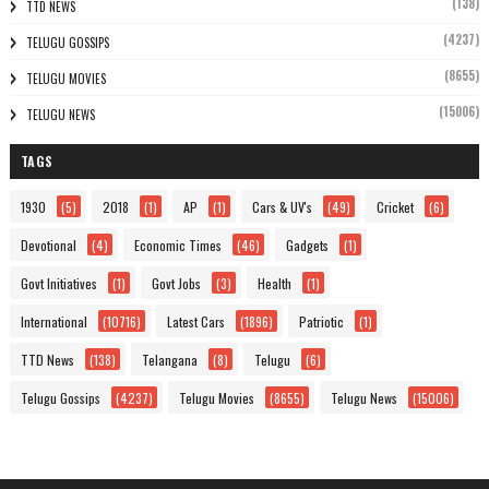
(138)
TTD NEWS
(4237)
TELUGU GOSSIPS
(8655)
TELUGU MOVIES
(15006)
TELUGU NEWS
TAGS
1930
(5)
2018
(1)
AP
(1)
Cars & UV's
(49)
Cricket
(6)
Devotional
(4)
Economic Times
(46)
Gadgets
(1)
Govt Initiatives
(1)
Govt Jobs
(3)
Health
(1)
International
(10716)
Latest Cars
(1896)
Patriotic
(1)
TTD News
(138)
Telangana
(8)
Telugu
(6)
Telugu Gossips
(4237)
Telugu Movies
(8655)
Telugu News
(15006)