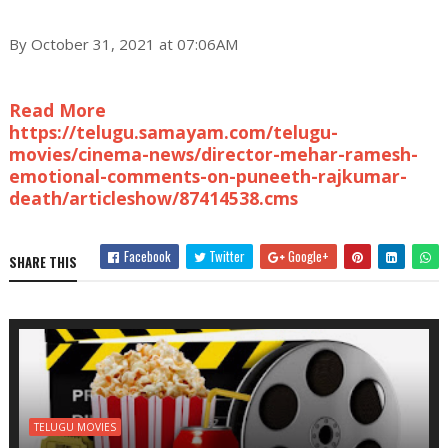
By October 31, 2021 at 07:06AM
Read More
https://telugu.samayam.com/telugu-
movies/cinema-news/director-mehar-ramesh-
emotional-comments-on-puneeth-rajkumar-
death/articleshow/87414538.cms
Facebook
Twitter
Google+
SHARE THIS
TELUGU MOVIES