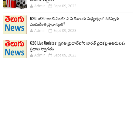
Admin
Sept 09, 2023
G20: జీ20 అంటే ఏంటి? ఏ ఏ దేశాలకు సభ్యత్వం? సదస్సుకు
ఎందుకింత ప్రాధాన్యత?
Admin
Sept 09, 2023
G20 Live Updates: ప్రగతి మైదాన్‌లోని భారత్ వైదికపై అతిథులకు
ప్రధాని స్వాగతం
Admin
Sept 09, 2023