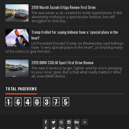
2018 Maruti Suzuki Ertiga Review First Drive
The was never a car created to invite superlatives. It did
absolutely nothing in a spectacular fashion, but still
struggled to find any...
Trump trolled for saying kidneys have a ‘special place in the
heart’
US President Donald Trump on Wednesday said kidneys
have “a very special place in the heart”, prompting many
of his critics to give him bio...
2019 BMW 330i M Sport First Drive Review
The new 3 Series is larger, lighter and far more pleasing
to your inner geek. But is that what really matters? After
all, even BMW define...
TOTAL PAGEVIEWS
1
6
4
0
3
7
5