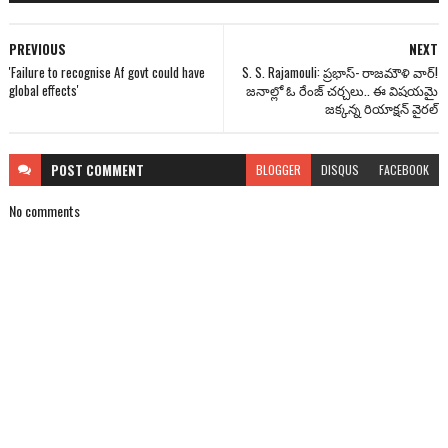
PREVIOUS
NEXT
'Failure to recognise Af govt could have
S. S. Rajamouli: ప్రభాస్‌- రాజమౌళి వార్!
global effects'
జనాల్లో ఓ రేంజ్ చర్చలు.. ఈ విషయమై
జక్కన్న రియాక్షన్ వైరల్
POST
COMMENT
BLOGGER
DISQUS
FACEBOOK
No comments