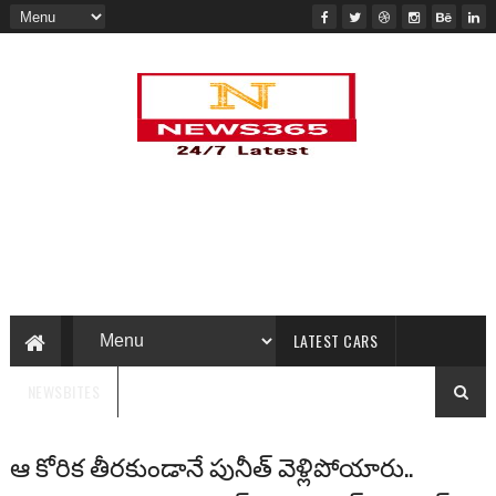
LATEST CARS
NEWSBITES
ఆ కోరిక తీరకుండానే పునీత్ వెళ్లిపోయారు..