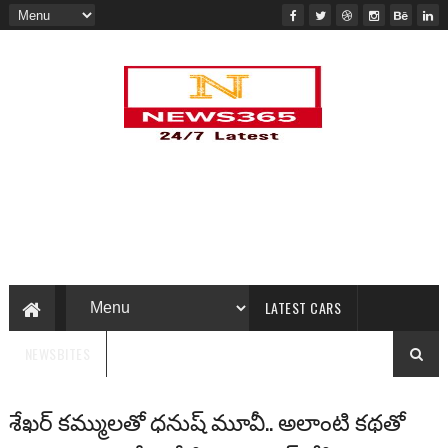
LATEST CARS
NEWSBITES
శేఖర్‌ కమ్ములతో ధనుష్ మూవీ.. అలాంటి కథతో