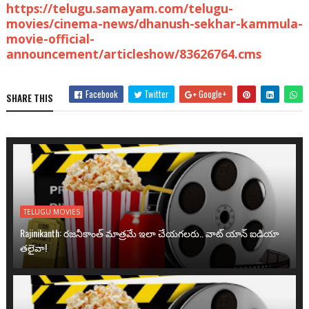
https://telugu.samayam.com/telugu-
movies/cinema-news/dhanush-sekhar-kammula-
movie-official-
announcement/articleshow/83626764.cms
Facebook
Twitter
Google+
SHARE THIS
TELUGU MOVIES
Rajinikanth: రజనీకాంత్ మాత్రమే ఇలా చేయగలరు.. వాట్ యాన్ ఐడియా
తలైవా!