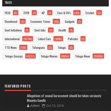
TAGS
1930
(5)
2018
(1)
AP
(1)
Cars & UV's
(49)
Cricket
(6)
Devotional
(4)
Economic Times
(46)
Gadgets
(1)
Govt Initiatives
(1)
Govt Jobs
(3)
Health
(1)
International
(10716)
Latest Cars
(1896)
Patriotic
(1)
TTD News
(138)
Telangana
(8)
Telugu
(6)
Telugu Gossips
(4237)
Telugu Movies
(8655)
Telugu News
(15006)
FEATURED POSTS
Allegations of sexual harassment should be taken seriously:
Maneka Gandhi
Admin
Oct 10, 2018