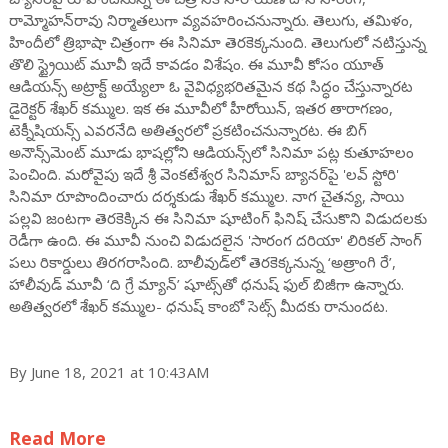
రామ్మోహన్‌రావు నిర్మాతలుగా వ్యవహరించనున్నారు. తెలుగు, తమిళం,
హిందీలో త్రిభాషా చిత్రంగా ఈ సినిమా తెరకెక్కనుంది. తెలుగులో నటిస్తున్న
తొలి స్ట్రైయిట్ మూవీ ఇదే కావడం విశేషం. ఈ మూవీ కోసం యూత్
ఆడియన్స్ అట్రాక్ట్ అయ్యేలా ఓ వైవిధ్యభరితమైన కథ సిద్ధం చేస్తున్నారట
డైరెక్టర్ శేఖర్ కమ్ముల. ఇక ఈ మూవీలో హీరోయిన్, ఇతర తారాగణం,
టెక్నీషియన్స్ ఎవరనేది అతిత్వరలో ప్రకటించనున్నారట. ఈ బిగ్
అనౌన్స్‌మెంట్ మూడు భాషల్లోని ఆడియన్స్‌లో సినిమా పట్ల కుతూహలం
పెంచింది. మరోవైపు ఇదే శ్రీ వెంకటేశ్వర సినిమాస్‌ బ్యానర్‌పై 'లవ్ స్టోరి'
సినిమా రూపొందించారు దర్శకుడు శేఖర్ కమ్ముల. నాగ చైతన్య, సాయి
పల్లవి జంటగా తెరకెక్కిన ఈ సినిమా షూటింగ్ ఫినిష్ చేసుకొని విడుదలకు
రెడీగా ఉంది. ఈ మూవీ నుంచి విడుదలైన 'సారంగ దరియా' లిరికల్ సాంగ్
పలు రికార్డులు తిరగరాసింది. బాలీవుడ్‌లో తెరకెక్కనున్న ‘అత్రాంగి రే’,
హాలీవుడ్‌ మూవీ ‘ది గ్రే మ్యాన్‌’ షూట్స్‌తో ధనుష్‌ ఫుల్‌ బిజీగా ఉన్నారు.
అతిత్వరలో శేఖర్ కమ్ముల- ధనుష్‌ కాంబో సెట్స్ మీదకు రానుందట.
By June 18, 2021 at 10:43AM
Read More