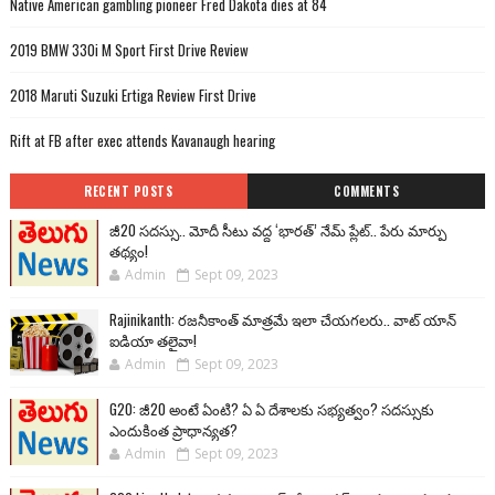
Native American gambling pioneer Fred Dakota dies at 84
2019 BMW 330i M Sport First Drive Review
2018 Maruti Suzuki Ertiga Review First Drive
Rift at FB after exec attends Kavanaugh hearing
RECENT POSTS
COMMENTS
జీ20 సదస్సు.. మోదీ సీటు వద్ద ‘భారత్’ నేమ్ ప్లేట్‌.. పేరు మార్పు
తథ్యం!
Admin
Sept 09, 2023
Rajinikanth: రజనీకాంత్ మాత్రమే ఇలా చేయగలరు.. వాట్ యాన్
ఐడియా తలైవా!
Admin
Sept 09, 2023
G20: జీ20 అంటే ఏంటి? ఏ ఏ దేశాలకు సభ్యత్వం? సదస్సుకు
ఎందుకింత ప్రాధాన్యత?
Admin
Sept 09, 2023