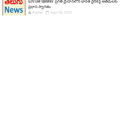
G20 Live Updates: ప్రగతి మైదాన్‌లోని భారత్ వైదికపై అతిథులకు
ప్రధాని స్వాగతం
Admin
Sept 09, 2023