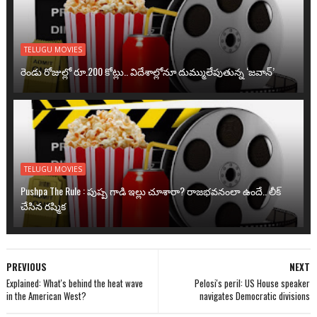
TELUGU MOVIES
రెండు రోజుల్లో రూ.200 కోట్లు.. విదేశాల్లోనూ దుమ్ములేపుతున్న ‘జవాన్’
TELUGU MOVIES
Pushpa The Rule : పుష్ప గాడి ఇల్లు చూశారా? రాజభవనంలా ఉందే.. లీక్
చేసిన రష్మిక
PREVIOUS
NEXT
Explained: What's behind the heat wave
Pelosi's peril: US House speaker
in the American West?
navigates Democratic divisions