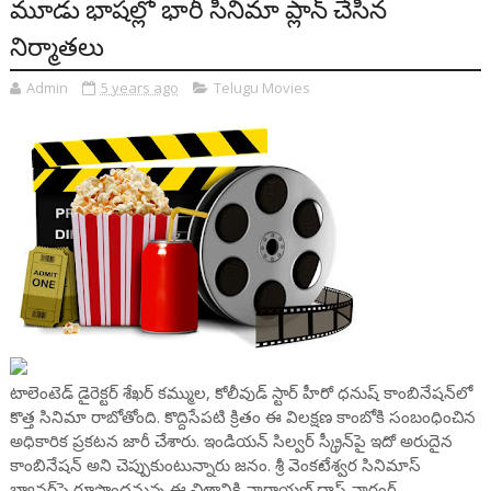
మూడు భాషల్లో భారీ సినిమా ప్లాన్ చేసిన
నిర్మాతలు
Admin
5 years ago
Telugu Movies
టాలెంటెడ్ డైరెక్టర్ శేఖర్ కమ్ముల, కోలీవుడ్‌ స్టార్‌ హీరో ధనుష్‌ కాంబినేషన్‌లో
కొత్త సినిమా రాబోతోంది. కొద్దిసేపటి క్రితం ఈ విలక్షణ కాంబోకి సంబంధించిన
అధికారిక ప్రకటన జారీ చేశారు. ఇండియన్ సిల్వర్ స్క్రీన్‌పై ఇదో అరుదైన
కాంబినేషన్ అని చెప్పుకుంటున్నారు జనం. శ్రీ వెంకటేశ్వర సినిమాస్‌
బ్యానర్‌పై రూపొందనున్న ఈ చిత్రానికి నారాయణ్‌ దాస్‌ నారంగ్‌,