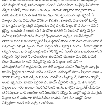
తన బిడ్డలతో ఉన్న అనుబంధాల గురించి వివరించింది. ఓ వైపు సినిమాలు
చేస్తూ మహేష్ బాబు బిజీగా ఉండగా.. ఆయన వ్యాపార కార్యకలాపాలు
చూసుకుంటూ నమ్రత అతనికి అండగా నిలుస్తుంటుంది. ఇక ఇద్దరికీ ఏ
మాత్రం విరామ సమయం దొరికినా కొడుకు , కూతురు సితారలతో టూర్స్
వేస్తూ ప్రపంచాన్ని చుట్టి వస్తుండటం వీళ్ల హ్యబీ. పిల్లలతో సరదాగా వేసిన
ట్రిప్స్, అందుకు సంబంధించిన ఫొటోలు సోషల్ మీడియాలో పోస్ట్ చేస్తూ
మహేష్ అభిమానులను హుషారెత్తిస్తుంటుంది నమ్రత. ఈ నేపథ్యంలో
తాజాగా జరిగిన ఇంటర్వ్యూలో పిల్లలిద్దరితో తాను ఎలా మెదులుతుంటాననే
విషయమై నమ్రత స్పందించింది. పిల్లల కోసం పూర్తి సమయం కేటాయిస్తానని
చెప్పిన ఆమె.. వారి ఇష్టాయిష్టాలను గౌరవిస్తూనే మంచీ చెడు చెబుతుంటానని
చెప్పింది. వీలైనంత నిరాడంబరంగా ఉండమని చెబుతూ మంచికి, చెడుకి
తేడా చెబుతుంటా అని చెప్పుకొచ్చింది. ఏ పిల్లలూ అదే పనిగా
చదువుకోవడానికి ఇష్టపడరని, అందుకే వాళ్లను చదివించేటప్పుడు మాత్రం
కొంచెం స్ట్రిక్ట్‌గా ఉంటానని ఆమె తెలిపింది. చదువుతో పాటు పిల్లలకు ఆటలు
కూడా ముఖ్యం అని చెప్పిన నమ్రత.. గౌతమ్‌కు స్విమ్మింగ్, సితారకు డ్యాన్స్‌
అంటే ఇష్టమని, వాటిని ఇద్దరూ ఎంజాయ్‌ చేస్తారని చెప్పింది. తన ఇద్దరు
పిల్లలు బంగారం అంటూ మురిసిపోయిన ఆమె, వాళ్లను మ్యానేజ్‌ చేయడం
తనకెప్పుడూ ఛాలెంజింగ్‌గా అనిపించలేదని చెప్పింది. ఇంట్లో ఇద్దరు ముగ్గురు
పిల్లలు ఉంటే సరదాగా గొడవపడడం కామన్‌ కదా! మా ఇంట్లో కూడా
వీళ్ళిద్దరూ అంతే అని నమ్రత తెలిపింది.