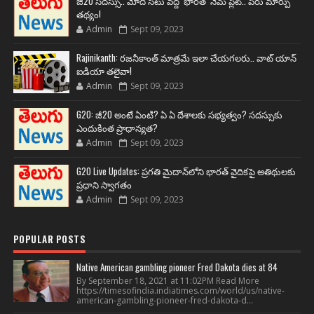
జీ20 సదస్సు.. మోదీ సీటు వద్ద ‘భారత్’ నేమ్ ప్లేట్‌.. పేరు మార్పు
తథ్యం!
Admin
Sept 09, 2023
Rajinikanth: రజనీకాంత్ మాత్రమే ఇలా చేయగలరు.. వాట్ యాన్
ఐడియా తలైవా!
Admin
Sept 09, 2023
G20: జీ20 అంటే ఏంటి? ఏ ఏ దేశాలకు సభ్యత్వం? సదస్సుకు
ఎందుకింత ప్రాధాన్యత?
Admin
Sept 09, 2023
G20 Live Updates: ప్రగతి మైదాన్‌లోని భారత్ వైదికపై అతిథులకు
ప్రధాని స్వాగతం
Admin
Sept 09, 2023
POPULAR POSTS
Native American gambling pioneer Fred Dakota dies at 84
By September 18, 2021 at 11:02PM Read More
https://timesofindia.indiatimes.com/world/us/native-
american-gambling-pioneer-fred-dakota-d...