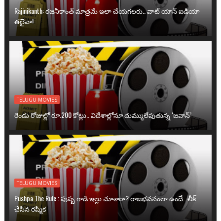
Rajinikanth: రజనీకాంత్ మాత్రమే ఇలా చేయగలరు.. వాట్ యాన్ ఐడియా
తలైవా!
TELUGU MOVIES
రెండు రోజుల్లో రూ.200 కోట్లు.. విదేశాల్లోనూ దుమ్ములేపుతున్న ‘జవాన్’
TELUGU MOVIES
Pushpa The Rule : పుష్ప గాడి ఇల్లు చూశారా? రాజభవనంలా ఉందే.. లీక్
చేసిన రష్మిక