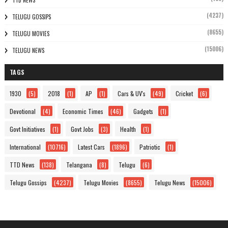
TTD NEWS
(4237)
TELUGU GOSSIPS
(8655)
TELUGU MOVIES
(15006)
TELUGU NEWS
TAGS
1930
(5)
2018
(1)
AP
(1)
Cars & UV's
(49)
Cricket
(6)
Devotional
(4)
Economic Times
(46)
Gadgets
(1)
Govt Initiatives
(1)
Govt Jobs
(3)
Health
(1)
International
(10716)
Latest Cars
(1896)
Patriotic
(1)
TTD News
(138)
Telangana
(8)
Telugu
(6)
Telugu Gossips
(4237)
Telugu Movies
(8655)
Telugu News
(15006)