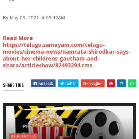
By May 09, 2021 at 09:42AM
Read More
https://telugu.samayam.com/telugu-
movies/cinema-news/namrata-shirodkar-says-
about-her-childrens-gautham-and-
sitara/articleshow/82493294.cms
Facebook
Twitter
Google+
SHARE THIS
TELUGU MOVIES