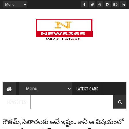
LATEST CARS
NEWSBITES
గౌతమ్, సితారలకు అవే ఇష్టం.. కానీ ఆ విషయంలో