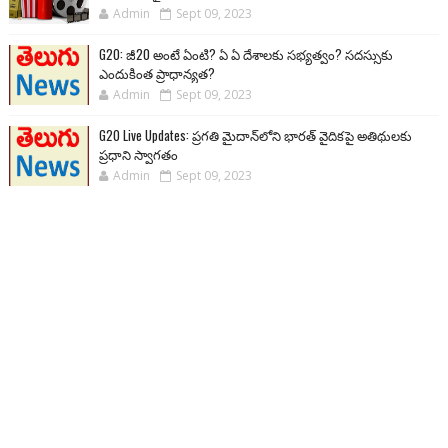
Admin
Sept 09, 2023
G20: జీ20 అంటే ఏంటి? ఏ ఏ దేశాలకు సభ్యత్వం? సదస్సుకు
ఎందుకింత ప్రాధాన్యత?
Admin
Sept 09, 2023
G20 Live Updates: ప్రగతి మైదాన్‌లోని భారత్ వైదికపై అతిథులకు
ప్రధాని స్వాగతం
Admin
Sept 09, 2023