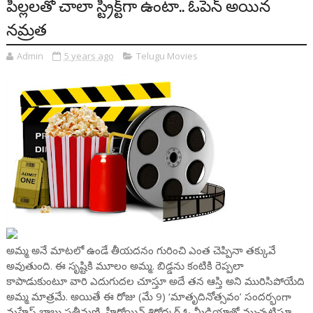
పిల్లలతో చాలా స్ట్రిక్ట్‌గా ఉంటా.. ఓపెన్ అయిన
నమ్రత
Admin
5 years ago
Telugu Movies
అమ్మ అనే మాటలో ఉండే తీయదనం గురించి ఎంత చెప్పినా తక్కువే
అవుతుంది. ఈ సృష్టికి మూలం అమ్మ. బిడ్డను కంటికి రెప్పలా
కాపాడుకుంటూ వారి ఎదుగుదల చూస్తూ అదే తన ఆస్తి అని మురిసిపోయేది
అమ్మ మాత్రమే. అయితే ఈ రోజు (మే 9) ‘మాతృదినోత్సవం’ సందర్భంగా
మహేష్ బాబు సతీమణి, హీరోయిన్ శిరోద్కర్ ఓ మీడియాతో ముచ్చటిస్తూ