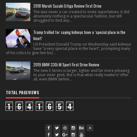
2018 Maruti Suzuki Ertiga Review First Drive
The was never a car created to invite superlatives. It did
absolutely nothing in a spectacular fashion, but still
struggled to find any...
Trump trolled for saying kidneys have a ‘special place in the
heart’
US President Donald Trump on Wednesday said kidneys
have “a very special place in the heart”, prompting many
of his critics to give him bio...
2019 BMW 330i M Sport First Drive Review
The new 3 Series is larger, lighter and far more pleasing
to your inner geek. But is that what really matters? After
all, even BMW define...
TOTAL PAGEVIEWS
1
6
4
1
6
5
4