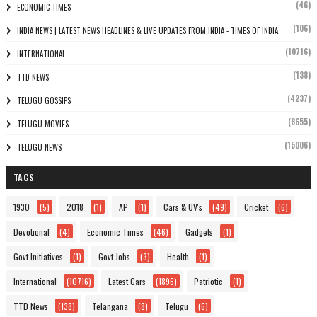
(46)
ECONOMIC TIMES
(106)
INDIA NEWS | LATEST NEWS HEADLINES & LIVE UPDATES FROM INDIA - TIMES OF INDIA
(10716)
INTERNATIONAL
(138)
TTD NEWS
(4237)
TELUGU GOSSIPS
(8655)
TELUGU MOVIES
(15006)
TELUGU NEWS
TAGS
1930
(5)
2018
(1)
AP
(1)
Cars & UV's
(49)
Cricket
(6)
Devotional
(4)
Economic Times
(46)
Gadgets
(1)
Govt Initiatives
(1)
Govt Jobs
(3)
Health
(1)
International
(10716)
Latest Cars
(1896)
Patriotic
(1)
TTD News
(138)
Telangana
(8)
Telugu
(6)