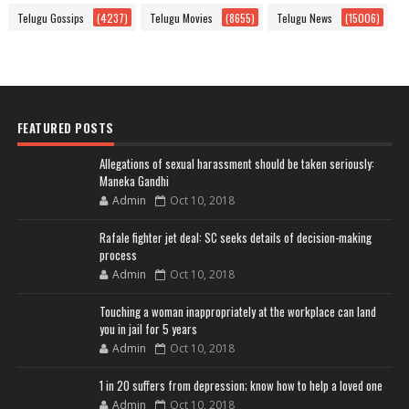
Telugu Gossips
(4237)
Telugu Movies
(8655)
Telugu News
(15006)
FEATURED POSTS
Allegations of sexual harassment should be taken seriously:
Maneka Gandhi
Admin
Oct 10, 2018
Rafale fighter jet deal: SC seeks details of decision-making
process
Admin
Oct 10, 2018
Touching a woman inappropriately at the workplace can land
you in jail for 5 years
Admin
Oct 10, 2018
1 in 20 suffers from depression; know how to help a loved one
Admin
Oct 10, 2018