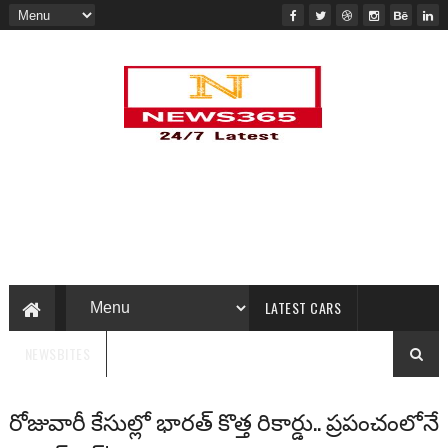
LATEST CARS
NEWSBITES
రోజువారీ కేసుల్లో భారత్ కొత్త రికార్డు.. ప్రపంచంలోనే