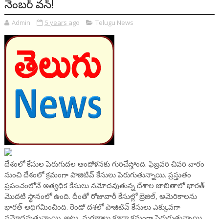
నెంబర్ వన్!
Admin
5 years ago
Telugu News
దేశంలో కేసుల పెరుగుదల ఆందోళనకు గురిచేస్తోంది. ఫిబ్రవరి చివరి వారం
నుంచి దేశంలో క్రమంగా పాజిటివ్ కేసులు పెరుగుతున్నాయి. ప్రస్తుతం
ప్రపంచంలోనే అత్యధిక కేసులు నమోదవుతున్న దేశాల జాబితాలో భారత్
మొదటి స్థానంలో ఉంది. దీంతో రోజువారీ కేసుల్లో బ్రెజిల్, అమెరికాలను
భారత్ అధిగమించింది. రెండో దశలో పాజిటివ్ కేసులు ఎక్కువగా
నమోదవుతున్నాయి. అటు, మరణాలు కూడా క్రమంగా పెరుగుతున్నాయి.