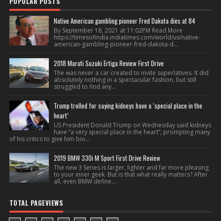
POPULAR POSTS
Native American gambling pioneer Fred Dakota dies at 84
By September 18, 2021 at 11:02PM Read More
https://timesofindia.indiatimes.com/world/us/native-
american-gambling-pioneer-fred-dakota-d...
2018 Maruti Suzuki Ertiga Review First Drive
The was never a car created to invite superlatives. It did
absolutely nothing in a spectacular fashion, but still
struggled to find any...
Trump trolled for saying kidneys have a ‘special place in the
heart’
US President Donald Trump on Wednesday said kidneys
have “a very special place in the heart”, prompting many
of his critics to give him bio...
2019 BMW 330i M Sport First Drive Review
The new 3 Series is larger, lighter and far more pleasing
to your inner geek. But is that what really matters? After
all, even BMW define...
TOTAL PAGEVIEWS