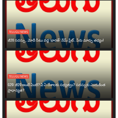
TELUGU NEWS
జీ20 సదస్సు.. మోదీ సీటు వద్ద ‘భారత్’ నేమ్ ప్లేట్‌.. పేరు మార్పు తథ్యం!
TELUGU NEWS
G20: జీ20 అంటే ఏంటి? ఏ ఏ దేశాలకు సభ్యత్వం? సదస్సుకు ఎందుకింత
ప్రాధాన్యత?