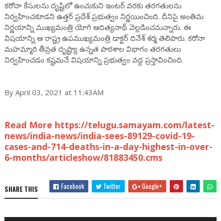
కరోనా కేసులను దృష్టిలో ఉంచుకుని ఇంటర్ వరకు తరగతులను
నిర్వహించకూడని ఉత్తర్ ప్రదేశ్ ప్రభుత్వం నిర్ణయించింది. దీనిపై అంతిమ
నిర్ణయాన్ని ముఖ్యమంత్రి యోగి ఆదిత్యనాథ్ వెల్లడించనున్నారు. ఈ
విషయాన్ని ఆ రాష్ట్ర ఉపముఖ్యమంత్రి డాక్టర్ దినేశ్ శర్మ తెలిపారు. కరోనా
మహమ్మారి తీవ్రత దృష్ట్యా ఉన్నత పాఠశాల విభాగం తరగతులు
నిర్వహించడం కష్టమనే విషయాన్ని ప్రభుత్వం వద్ద ప్రస్తావించింది.
By April 03, 2021 at 11:43AM
Read More https://telugu.samayam.com/latest-
news/india-news/india-sees-89129-covid-19-
cases-and-714-deaths-in-a-day-highest-in-over-
6-months/articleshow/81883450.cms
Facebook
Twitter
Google+
SHARE THIS