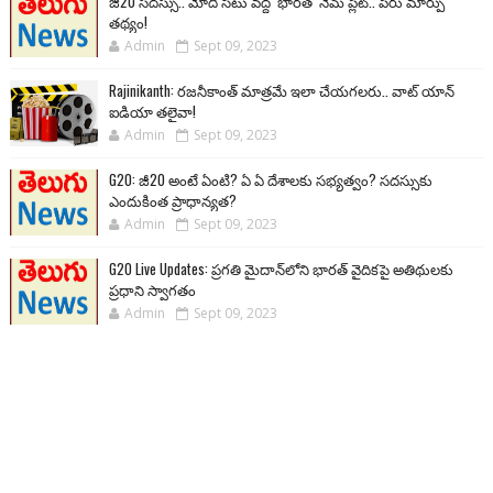
జీ20 సదస్సు.. మోదీ సీటు వద్ద ‘భారత్’ నేమ్ ప్లేట్‌.. పేరు మార్పు
తథ్యం!
Admin
Sept 09, 2023
Rajinikanth: రజనీకాంత్ మాత్రమే ఇలా చేయగలరు.. వాట్ యాన్
ఐడియా తలైవా!
Admin
Sept 09, 2023
G20: జీ20 అంటే ఏంటి? ఏ ఏ దేశాలకు సభ్యత్వం? సదస్సుకు
ఎందుకింత ప్రాధాన్యత?
Admin
Sept 09, 2023
G20 Live Updates: ప్రగతి మైదాన్‌లోని భారత్ వైదికపై అతిథులకు
ప్రధాని స్వాగతం
Admin
Sept 09, 2023