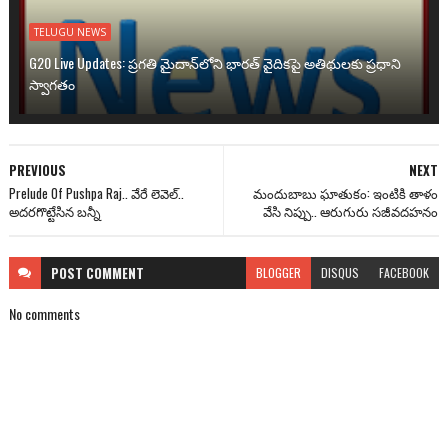
TELUGU NEWS
G20 Live Updates: ప్రగతి మైదాన్‌లోని భారత్ వైదికపై అతిథులకు ప్రధాని
స్వాగతం
PREVIOUS
NEXT
Prelude Of Pushpa Raj.. వేరే లెవెల్..
మందుబాబు ఘాతుకం: ఇంటికి తాళం
అదరగొట్టేసిన బన్నీ
వేసి నిప్పు.. ఆరుగురు సజీవదహనం
POST
COMMENT
BLOGGER
DISQUS
FACEBOOK
No comments