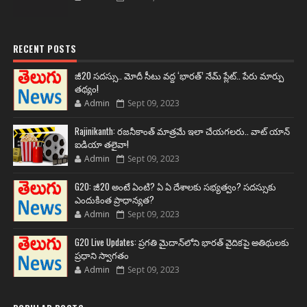
RECENT POSTS
జీ20 సదస్సు.. మోదీ సీటు వద్ద ‘భారత్’ నేమ్ ప్లేట్‌.. పేరు మార్పు
తథ్యం!
Admin
Sept 09, 2023
Rajinikanth: రజనీకాంత్ మాత్రమే ఇలా చేయగలరు.. వాట్ యాన్
ఐడియా తలైవా!
Admin
Sept 09, 2023
G20: జీ20 అంటే ఏంటి? ఏ ఏ దేశాలకు సభ్యత్వం? సదస్సుకు
ఎందుకింత ప్రాధాన్యత?
Admin
Sept 09, 2023
G20 Live Updates: ప్రగతి మైదాన్‌లోని భారత్ వైదికపై అతిథులకు
ప్రధాని స్వాగతం
Admin
Sept 09, 2023