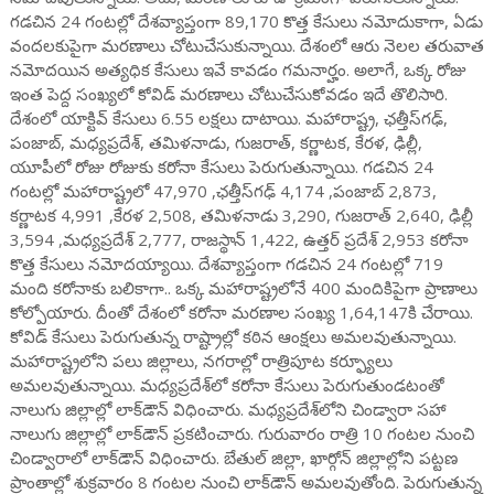
గడచిన 24 గంటల్లో దేశవ్యాప్తంగా 89,170 కొత్త కేసులు నమోదుకాగా, ఏడు
వందలకుపైగా మరణాలు చోటుచేసుకున్నాయి. దేశంలో ఆరు నెలల తరువాత
నమోదయిన అత్యధిక కేసులు ఇవే కావడం గమనార్హం. అలాగే, ఒక్క రోజు
ఇంత పెద్ద సంఖ్యలో కోవిడ్ మరణాలు చోటుచేసుకోవడం ఇదే తొలిసారి.
దేశంలో యాక్టివ్ కేసులు 6.55 లక్షలు దాటాయి. మహారాష్ట్ర, ఛత్తీస్‌గఢ్,
పంజాబ్, మధ్యప్రదేశ్, తమిళనాడు, గుజరాత్, కర్ణాటక, కేరళ, ఢిల్లీ,
యూపీలో రోజు రోజుకు కరోనా కేసులు పెరుగుతున్నాయి. గడచిన 24
గంటల్లో మహారాష్ట్రలో 47,970 ,ఛత్తీస్‌గఢ్ 4,174 ,పంజాబ్ 2,873,
కర్ణాటక 4,991 ,కేరళ 2,508, తమిళనాడు 3,290, గుజరాత్ 2,640, ఢిల్లీ
3,594 ,మధ్యప్రదేశ్ 2,777, రాజస్థాన్ 1,422, ఉత్తర్ ప్రదేశ్ 2,953 కరోనా
కొత్త కేసులు నమోదయ్యాయి. దేశవ్యాప్తంగా గడచిన 24 గంటల్లో 719
మంది కరోనాకు బలికాగా.. ఒక్క మహారాష్ట్రలోనే 400 మందికిపైగా ప్రాణాలు
కోల్పోయారు. దీంతో దేశంలో కరోనా మరణాల సంఖ్య 1,64,147కి చేరాయి.
కోవిడ్ కేసులు పెరుగుతున్న రాష్ట్రాల్లో కఠిన ఆంక్షలు అమలవుతున్నాయి.
మహారాష్ట్రలోని పలు జిల్లాలు, నగరాల్లో రాత్రిపూట కర్ఫ్యూలు
అమలవుతున్నాయి. మధ్యప్రదేశ్‌లో కరోనా కేసులు పెరుగుతుండటంతో
నాలుగు జిల్లాల్లో లాక్‌డౌన్ విధించారు. మధ్యప్రదేశ్‌లోని చిండ్వారా సహా
నాలుగు జిల్లాల్లో లాక్‌డౌన్ ప్రకటించారు. గురువారం రాత్రి 10 గంటల నుంచి
చిండ్వారాలో లాక్‌డౌన్ విధించారు. బేతుల్ జిల్లా, ఖార్గోన్ జిల్లాల్లోని పట్టణ
ప్రాంతాల్లో శుక్రవారం 8 గంటల నుంచి లాక్‌డౌన్ అమలవుతోంది. పెరుగుతున్న