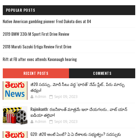
POPULAR POSTS
Native American gambling pioneer Fred Dakota dies at 84
2019 BMW 330i M Sport First Drive Review
2018 Maruti Suzuki Ertiga Review First Drive
Rift at FB after exec attends Kavanaugh hearing
RECENT POSTS
COMMENTS
జీ20 సదస్సు.. మోదీ సీటు వద్ద ‘భారత్’ నేమ్ ప్లేట్‌.. పేరు మార్పు
తథ్యం!
Admin
Sept 09, 2023
Rajinikanth: రజనీకాంత్ మాత్రమే ఇలా చేయగలరు.. వాట్ యాన్
ఐడియా తలైవా!
Admin
Sept 09, 2023
G20: జీ20 అంటే ఏంటి? ఏ ఏ దేశాలకు సభ్యత్వం? సదస్సుకు