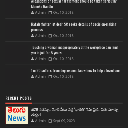
Allegations of sexual harassment should be taken seriously:
Maneka Gandhi
Admin
Oct 10, 2018
Rafale fighter jet deal: SC seeks details of decision-making
process
Admin
Oct 10, 2018
Touching a woman inappropriately at the workplace can land
you in jail for 5 years
Admin
Oct 10, 2018
1 in 20 suffers from depression; know how to help a loved one
Admin
Oct 10, 2018
RECENT POSTS
జీ20 సదస్సు.. మోదీ సీటు వద్ద ‘భారత్’ నేమ్ ప్లేట్‌.. పేరు మార్పు
తథ్యం!
Admin
Sept 09, 2023