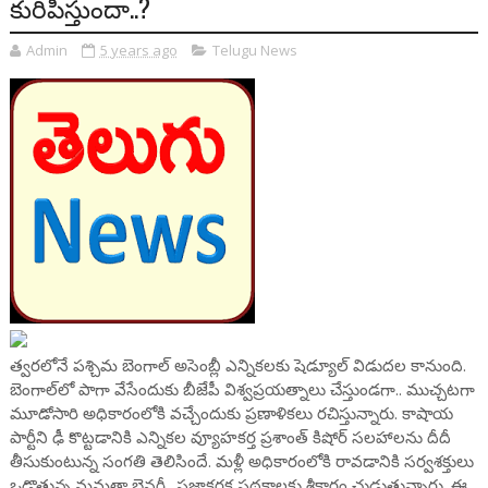
కురిపిస్తుందా..?
Admin
5 years ago
Telugu News
త్వరలోనే పశ్చిమ బెంగాల్ అసెంబ్లీ ఎన్నికలకు షెడ్యూల్ విడుదల కానుంది.
బెంగాల్‌లో పాగా వేసేందుకు బీజేపీ విశ్వప్రయత్నాలు చేస్తుండగా.. ముచ్చటగా
మూడోసారి అధికారంలోకి వచ్చేందుకు ప్రణాళికలు రచిస్తున్నారు. కాషాయ
పార్టీని ఢీ కొట్టడానికి ఎన్నికల వ్యూహకర్త ప్రశాంత్ కిషోర్ సలహాలను దీదీ
తీసుకుంటున్న సంగతి తెలిసిందే. మళ్లీ అధికారంలోకి రావడానికి సర్వశక్తులు
ఒడ్డొతున్న మమతా బెనర్జీ.. ప్రజాకర్షక పథకాలకు శ్రీకారం చుడుతున్నారు. ఈ