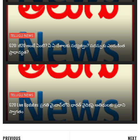
TELUGU NEWS
G20: జీ20 అంటే ఏంటి? ఏ ఏ దేశాలకు సభ్యత్వం? సదస్సుకు ఎందుకింత
ప్రాధాన్యత?
TELUGU NEWS
G20 Live Updates: ప్రగతి మైదాన్‌లోని భారత్ వైదికపై అతిథులకు ప్రధాని
స్వాగతం
PREVIOUS
NEXT