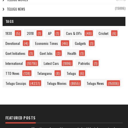
(15006)
TELUGU NEWS
TAGS
1930
(5)
2018
(1)
AP
(1)
Cars & UV's
(49)
Cricket
(6)
Devotional
(4)
Economic Times
(46)
Gadgets
(1)
Govt Initiatives
(1)
Govt Jobs
(3)
Health
(1)
International
(10716)
Latest Cars
(1896)
Patriotic
(1)
TTD News
(138)
Telangana
(8)
Telugu
(6)
Telugu Gossips
(4237)
Telugu Movies
(8655)
Telugu News
(15006)
FEATURED POSTS