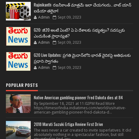
Rajinikanth: రజనీకాంత్ మాత్రమే ఇలా చేయగలరు.. వాట్ యాన్
ఐడియా తలైవా!
Admin
Sept 09, 2023
G20: జీ20 అంటే ఏంటి? ఏ ఏ దేశాలకు సభ్యత్వం? సదస్సుకు
ఎందుకింత ప్రాధాన్యత?
Admin
Sept 09, 2023
G20 Live Updates: ప్రగతి మైదాన్‌లోని భారత్ వైదికపై అతిథులకు
ప్రధాని స్వాగతం
Admin
Sept 09, 2023
POPULAR POSTS
Native American gambling pioneer Fred Dakota dies at 84
By September 18, 2021 at 11:02PM Read More
https://timesofindia.indiatimes.com/world/us/native-
american-gambling-pioneer-fred-dakota-d...
2018 Maruti Suzuki Ertiga Review First Drive
The was never a car created to invite superlatives. It did
absolutely nothing in a spectacular fashion, but still
struggled to find any...