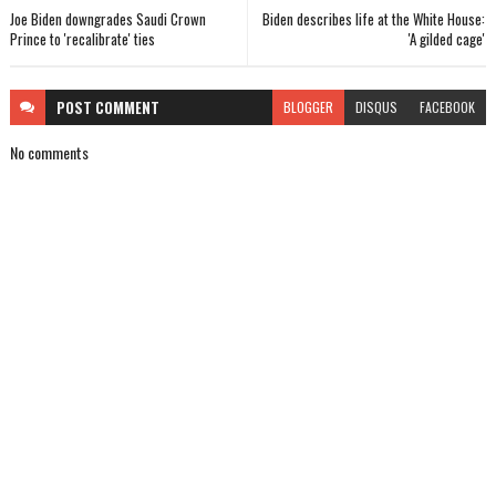
Joe Biden downgrades Saudi Crown
Biden describes life at the White House:
Prince to 'recalibrate' ties
'A gilded cage'
POST
COMMENT
BLOGGER
DISQUS
FACEBOOK
No comments