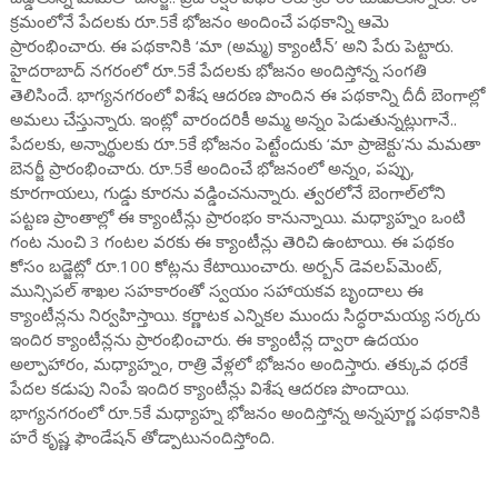
క్రమంలోనే పేదలకు రూ.5కే భోజనం అందించే పథకాన్ని ఆమె
ప్రారంభించారు. ఈ పథకానికి ‘మా (అమ్మ) క్యాంటీన్’ అని పేరు పెట్టారు.
హైదరాబాద్ నగరంలో రూ.5కే పేదలకు భోజనం అందిస్తోన్న సంగతి
తెలిసిందే. భాగ్యనగరంలో విశేష ఆదరణ పొందిన ఈ పథకాన్ని దీదీ బెంగాల్లో
అమలు చేస్తున్నారు. ఇంట్లో వారందరికీ అమ్మ అన్నం పెడుతున్నట్లుగానే..
పేదలకు, అన్నార్థులకు రూ.5కే భోజనం పెట్టేందుకు ‘మా ప్రాజెక్టు’ను మమతా
బెనర్జీ ప్రారంభించారు. రూ.5కే అందించే భోజనంలో అన్నం, పప్పు,
కూరగాయలు, గుడ్డు కూరను వడ్డించనున్నారు. త్వరలోనే బెంగాల్‌లోని
పట్టణ ప్రాంతాల్లో ఈ క్యాంటీన్లు ప్రారంభం కానున్నాయి. మధ్యాహ్నం ఒంటి
గంట నుంచి 3 గంటల వరకు ఈ క్యాంటీన్లు తెరిచి ఉంటాయి. ఈ పథకం
కోసం బడ్జెట్లో రూ.100 కోట్లను కేటాయించారు. అర్బన్ డెవలప్‌మెంట్,
మున్సిపల్ శాఖల సహకారంతో స్వయం సహాయకవ బృందాలు ఈ
క్యాంటీన్లను నిర్వహిస్తాయి. కర్ణాటక ఎన్నికల ముందు సిద్ధరామయ్య సర్కరు
ఇందిర క్యాంటీన్లను ప్రారంభించారు. ఈ క్యాంటీన్ల ద్వారా ఉదయం
అల్పాహారం, మధ్యాహ్నం, రాత్రి వేళ్లలో భోజనం అందిస్తారు. తక్కువ ధరకే
పేదల కడుపు నింపే ఇందిర క్యాంటీన్లు విశేష ఆదరణ పొందాయి.
భాగ్యనగరంలో రూ.5కే మధ్యాహ్న భోజనం అందిస్తోన్న అన్నపూర్ణ పథకానికి
హరే కృష్ణ ఫౌండేషన్ తోడ్పాటునందిస్తోంది.