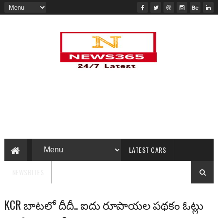
LATEST CARS
NEWSBITES
KCR బాటలో దీదీ.. ఐదు రూపాయల పథకం ఓట్లు