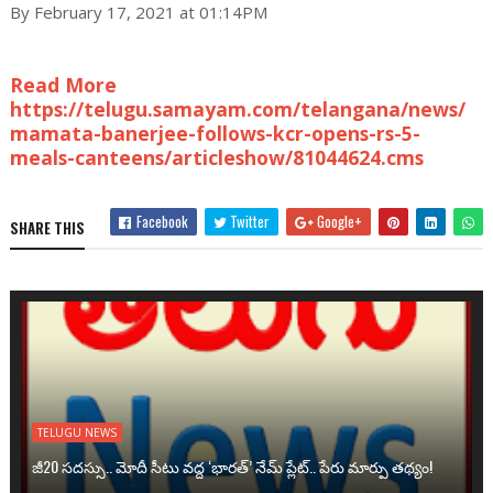
By February 17, 2021 at 01:14PM
Read More
https://telugu.samayam.com/telangana/news/
mamata-banerjee-follows-kcr-opens-rs-5-
meals-canteens/articleshow/81044624.cms
Facebook
Twitter
Google+
SHARE THIS
TELUGU NEWS
జీ20 సదస్సు.. మోదీ సీటు వద్ద ‘భారత్’ నేమ్ ప్లేట్‌.. పేరు మార్పు తథ్యం!