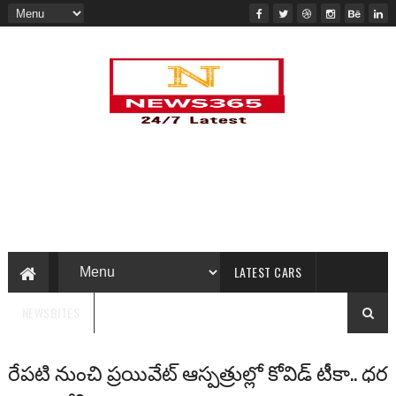
LATEST CARS
NEWSBITES
రేపటి నుంచి ప్రయివేట్ ఆస్పత్రుల్లో కోవిడ్ టీకా.. ధర