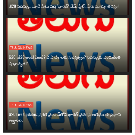
జీ20 సదస్సు.. మోదీ సీటు వద్ద ‘భారత్’ నేమ్ ప్లేట్‌.. పేరు మార్పు తథ్యం!
TELUGU NEWS
G20: జీ20 అంటే ఏంటి? ఏ ఏ దేశాలకు సభ్యత్వం? సదస్సుకు ఎందుకింత
ప్రాధాన్యత?
TELUGU NEWS
G20 Live Updates: ప్రగతి మైదాన్‌లోని భారత్ వైదికపై అతిథులకు ప్రధాని
స్వాగతం