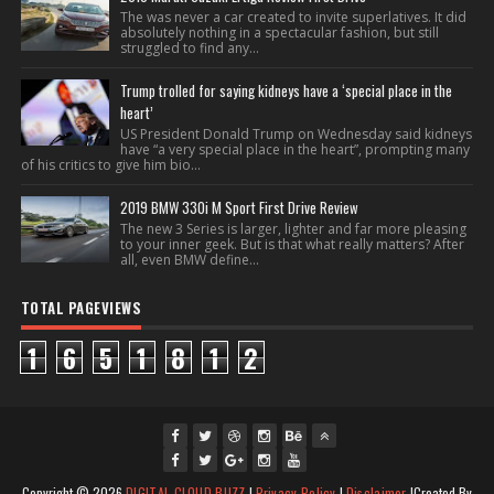
The was never a car created to invite superlatives. It did
absolutely nothing in a spectacular fashion, but still
struggled to find any...
Trump trolled for saying kidneys have a ‘special place in the
heart’
US President Donald Trump on Wednesday said kidneys
have “a very special place in the heart”, prompting many
of his critics to give him bio...
2019 BMW 330i M Sport First Drive Review
The new 3 Series is larger, lighter and far more pleasing
to your inner geek. But is that what really matters? After
all, even BMW define...
TOTAL PAGEVIEWS
1
6
5
1
8
1
2
fac
twi
gpl
ins
you
Copyright ©
2026
DIGITAL CLOUD BUZZ
|
Privacy Policy
|
Disclaimer
|Created By