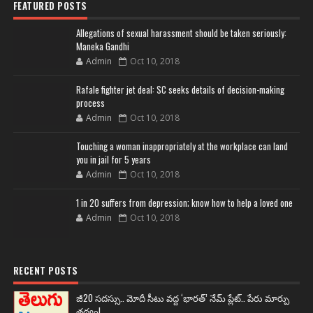
FEATURED POSTS
Allegations of sexual harassment should be taken seriously:
Maneka Gandhi
Admin
Oct 10, 2018
Rafale fighter jet deal: SC seeks details of decision-making
process
Admin
Oct 10, 2018
Touching a woman inappropriately at the workplace can land
you in jail for 5 years
Admin
Oct 10, 2018
1 in 20 suffers from depression; know how to help a loved one
Admin
Oct 10, 2018
RECENT POSTS
జీ20 సదస్సు.. మోదీ సీటు వద్ద ‘భారత్’ నేమ్ ప్లేట్‌.. పేరు మార్పు
తథ్యం!