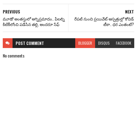
PREVIOUS
NEXT
మూడో అంతస్తులో అగ్నిప్రమాదం.. పిలల్ని
రేపటి నుంచి ప్రయివేట్ ఆస్పత్రుల్లో కోవిడ్
కిటికీలోంచి ప‌డేసిన త‌ల్లి, అందరూ సేఫ్
టీకా.. ధర ఎంతంటే?
POST
COMMENT
BLOGGER
DISQUS
FACEBOOK
No comments