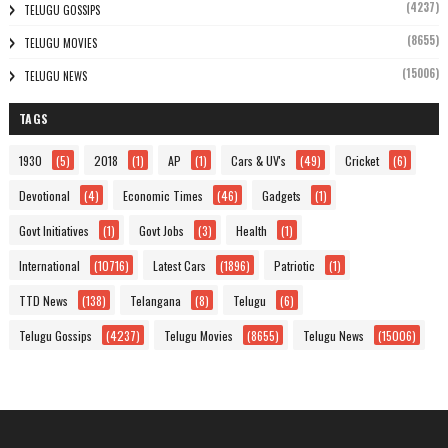
(4237)
TELUGU GOSSIPS
(8655)
TELUGU MOVIES
(15006)
TELUGU NEWS
TAGS
1930
(5)
2018
(1)
AP
(1)
Cars & UV's
(49)
Cricket
(6)
Devotional
(4)
Economic Times
(46)
Gadgets
(1)
Govt Initiatives
(1)
Govt Jobs
(3)
Health
(1)
International
(10716)
Latest Cars
(1896)
Patriotic
(1)
TTD News
(138)
Telangana
(8)
Telugu
(6)
Telugu Gossips
(4237)
Telugu Movies
(8655)
Telugu News
(15006)