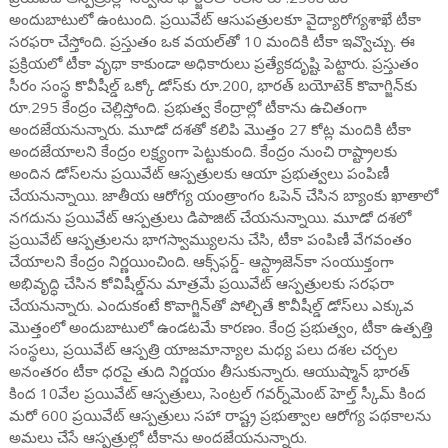
అందుబాటులో ఉంటుంది. ప్రయివేట్ ఆసుపత్రులకూ వైద్యారోగ్యశాఖే టీకా
సరఫరా చేస్తోంది. ప్రస్తుతం ఒక వయల్‌తో 10 మందికి టీకా ఇవ్వొచ్చు. ఈ
ప్రక్రియలో టీకా వృథా కాకుండా అధికారులు ప్రత్యేకదృష్టి పెట్టారు. ప్రస్తుతం
సీరం సంస్థ కొవీషీల్డ్‌ ఒక్కో డోస్‌కు రూ.200, భారత్ బయోటెక్ కొవాగ్జిన్‌కు
రూ.295 కేంద్రం చెల్లిస్తోంది. ప్రభుత్వ కేంద్రాల్లో టీకాను ఉచితంగా
అందజేయనున్నారు. మూడో దశతో కలిపి మొత్తం 27 కోట్ల మందికి టీకా
అందజేయాలని కేంద్రం లక్ష్యంగా పెట్టుకుంది. కేంద్రం నుంచి రాష్ట్రాలకు
అందిన డోస్‌లను ప్రయివేట్ ఆస్పత్రులకు ఆయా ప్రభుత్వలు పంపిణీ
చేయనున్నాయి. జాతీయ ఆరోగ్య యంత్రాంగం ఓపెన్ చేసిన బ్యాంకు ఖాతాలో
నగదును ప్రయివేట్ ఆస్పత్రులు డిపాజిట్ చేయనున్నాయి. మూడో దశలో
ప్రయివేట్ ఆస్పత్రులను భాగస్వామ్యులను చేసి, టీకా పంపిణీ వేగవంతం
చేయాలని కేంద్రం నిర్ణయించింది. ఆక్స్‌ఫర్డ్- ఆస్ట్రాజెన్‌కా సంయుక్తంగా
అభివృద్ధి చేసిన కోవిషీల్డ్‌ను మాత్రమే ప్రయివేట్ ఆస్పత్రులకు సరఫరా
చేయనున్నారు. ఎందుకంటే కొవాగ్జిన్‌తో పోల్చితే కొవీషీల్డ్ డోస్‌లు ఎక్కువ
మొత్తంలో అందుబాటులో ఉండటమే కారణం. కేంద్ర ప్రభుత్వం, టీకా ఉత్పత్తి
సంస్థలు, ప్రయివేట్ ఆస్పత్రి యాజమాన్యాల మధ్య పలు దశల చర్చల
అనంతరం టీకా ధరపై తుది నిర్ణయం తీసుకున్నారు. ఆయుష్మాన్ భారత్
కింద 10వేల ప్రయివేట్ ఆస్పత్రులు, సెంట్రల్ గవర్న్‌మెంట్ హెల్త్ స్కీమ్ కింద
మరో 600 ప్రయివేట్ ఆస్పత్రులు సహా రాష్ట్ర ప్రభుత్వాల ఆరోగ్య పథకాలను
అమలు చేసే ఆస్పత్రుల్లో టీకాను అందజేయనున్నారు.