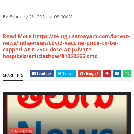
By February 28, 2021 at 08:06AM
Read More https://telugu.samayam.com/latest-
news/india-news/covid-vaccine-price-to-be-
capped-at-r-250/-dose-at-private-
hospitals/articleshow/81252566.cms
Facebook
Twitter
Google+
SHARE THIS
TELUGU NEWS