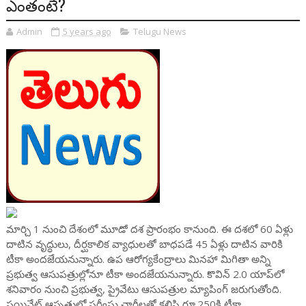
ఎంతంటే?
Admin
5 years ago
Telugu News
మార్చి 1 నుంచి దేశంలో మూడో దశ ప్రారంభం కానుంది. ఈ దశలో 60 ఏళ్లు
దాటిన వృద్ధులు, దీర్ఘకాలిక వ్యాధులతో బాధపడే 45 ఏళ్లు దాటిన వారికి
టీకా అందజేయనున్నారు. ఉప ఆరోగ్యకేంద్రాలు మినహా మిగితా అన్ని
ప్రభుత్వ ఆసుపత్రుల్లోనూ టీకా అందజేయనున్నారు. కొవిన్‌ 2.0 యాప్‌లో
శనివారం నుంచి ప్రభుత్వ, ప్రైవేటు ఆసుపత్రుల మ్యాపింగ్‌ జరుగుతోంది.
ప్రయివేట్ ఆస్పత్రుల్లో సర్వీసు ఛార్జీలతో కలిసి రూ.250కి టీకా