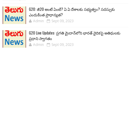
G20: జీ20 అంటే ఏంటి? ఏ ఏ దేశాలకు సభ్యత్వం? సదస్సుకు
ఎందుకింత ప్రాధాన్యత?
Admin
Sept 09, 2023
G20 Live Updates: ప్రగతి మైదాన్‌లోని భారత్ వైదికపై అతిథులకు
ప్రధాని స్వాగతం
Admin
Sept 09, 2023