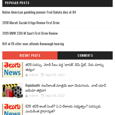
POPULAR POSTS
Native American gambling pioneer Fred Dakota dies at 84
2018 Maruti Suzuki Ertiga Review First Drive
2019 BMW 330i M Sport First Drive Review
Rift at FB after exec attends Kavanaugh hearing
RECENT POSTS
COMMENTS
జీ20 సదస్సు.. మోదీ సీటు వద్ద ‘భారత్’ నేమ్ ప్లేట్‌.. పేరు మార్పు
తథ్యం!
Admin
Sept 09, 2023
Rajinikanth: రజనీకాంత్ మాత్రమే ఇలా చేయగలరు.. వాట్ యాన్
ఐడియా తలైవా!
Admin
Sept 09, 2023
G20: జీ20 అంటే ఏంటి? ఏ ఏ దేశాలకు సభ్యత్వం? సదస్సుకు
ఎందుకింత ప్రాధాన్యత?