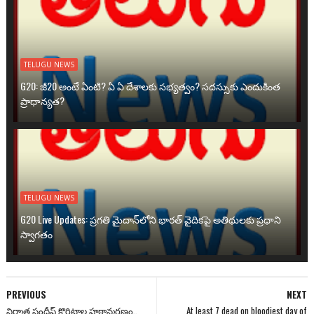
TELUGU NEWS
G20: జీ20 అంటే ఏంటి? ఏ ఏ దేశాలకు సభ్యత్వం? సదస్సుకు ఎందుకింత
ప్రాధాన్యత?
TELUGU NEWS
G20 Live Updates: ప్రగతి మైదాన్‌లోని భారత్ వైదికపై అతిథులకు ప్రధాని
స్వాగతం
PREVIOUS
NEXT
నిర్మాత సందీప్ కొరిటాల హఠాన్మరణం..
At least 7 dead on bloodiest day of