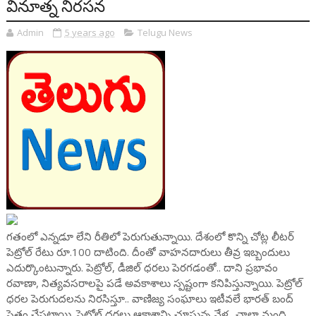
వినూత్న నిరసన
Admin
5 years ago
Telugu News
గతంలో ఎన్నడూ లేని రీతిలో పెరుగుతున్నాయి. దేశంలో కొన్ని చోట్ల లీటర్
పెట్రోల్ రేటు రూ.100 దాటింది. దీంతో వాహనదారులు తీవ్ర ఇబ్బందులు
ఎదుర్కొంటున్నారు. పెట్రోల్, డీజిల్ ధరలు పెరగడంతో.. దాని ప్రభావం
రవాణా, నిత్యవసరాలపై పడే అవకాశాలు స్పష్టంగా కనిపిస్తున్నాయి. పెట్రోల్
ధరల పెరుగుదలను నిరసిస్తూ.. వాణిజ్య సంఘాలు ఇటీవలే భారత్ బంద్
సైతం చేపట్టాయి. పెట్రోల్ ధరలు ఆకాశాన్ని చూస్తున్న వేళ.. చాలా మంది