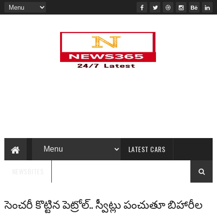
LATEST CARS
NEWSBITES
సెంచరీ కొట్టిన పెట్రోల్.. స్వీట్లు పంచుతూ బిహారీల