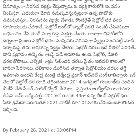
వినూత్నంగా నిరసన వ్యక్తం చేస్తున్నారు. ఓ వ్యక్తి కారులోకి ఇంధనం
నింపిస్తూ.. ఎదురుగా మోదీ నమస్కరిస్తున్నట్లుగా ఉన్న ఫొటోకు
నమస్కరిస్తూ.. నిరసనను వ్యక్తం చేశాడు. కొందరైతే పెట్రోల్ ధర వంద
రూపాయలకు చేరగానే.. పెట్రోల్ బంక్‌లో బ్యాట్ పైకెత్తి సెంచరీ చేసినట్లుగా
అభివాదం చేసి మోదీ సర్కారుపై సెటైర్లు వేశారు. తాజాగా బిహారీలోని
దర్బంగా ప్రజలు పెట్రోల్ ధరల పెంపునకు నిరసనగా స్వీట్లు పంచిపెట్టి మోదీ
సర్కారుపై తమ ఆగ్రహాన్ని వ్యక్తం చేశారు. పెట్రోల్ ధరలు ఇదే రీతిలో పెరిగితే..
దాని ప్రభావం అన్ని రంగాలపై పడే అవకాశం ఉంది. పెట్రోల్, డీజిల్
ధరలతోపాటు.. ఎల్పీజీ గ్యాస్ సిలిండర్ ధరలు సైతం ఇటీవలి కాలంలో
భారీగా పెరిగాయి. చలికాలం ముగిసిన తర్వాత పెట్రోలియం ధరలు తగ్గే
అవకాశం ఉందని కేంద్ర మంత్రి ధర్మేంద్ర ప్రధాన్ ఇటీవలే సంకేతాలిచ్చారు. ఒకే
నెలలో పెట్రోల్ ధర రూ.5 తగ్గిందంటూ 2014 ఆగస్టులో గుజరాత్‌కు చెందిన
బీజేపీ నేత సీఆర్ పాటిల్ ట్వీట్ చేయగా... ప్రస్తుతం ఆ ట్వీట్‌ను బయటకు
తీసిన ఆమ్ ఆద్మీ పార్టీ.. 2015లో రూ.56.49గా ఉన్న లీటర్ పెట్రోల్ ధర..
ఏటా క్రమేణా పెరుగుతూ 2021 నాటికి రూ.101.84కు చేరిందంటూ కౌంటర్
ఇచ్చింది.
By February 28, 2021 at 03:06PM