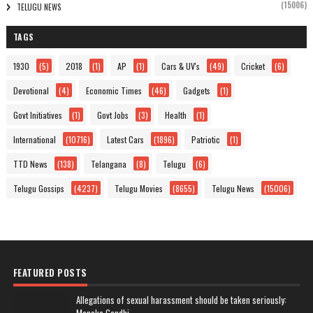
(15006)
TELUGU NEWS
TAGS
1930
(5)
2018
(1)
AP
(1)
Cars & UV's
(49)
Cricket
(6)
Devotional
(4)
Economic Times
(46)
Gadgets
(1)
Govt Initiatives
(1)
Govt Jobs
(3)
Health
(1)
International
(10716)
Latest Cars
(1896)
Patriotic
(1)
TTD News
(138)
Telangana
(8)
Telugu
(6)
Telugu Gossips
(4237)
Telugu Movies
(8655)
Telugu News
(15006)
FEATURED POSTS
Allegations of sexual harassment should be taken seriously: