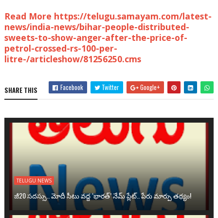
Read More https://telugu.samayam.com/latest-
news/india-news/bihar-people-distributed-
sweets-to-show-anger-after-the-price-of-
petrol-crossed-rs-100-per-
litre-/articleshow/81256250.cms
Facebook
Twitter
Google+
SHARE THIS
TELUGU NEWS
జీ20 సదస్సు.. మోదీ సీటు వద్ద ‘భారత్’ నేమ్ ప్లేట్‌.. పేరు మార్పు తథ్యం!