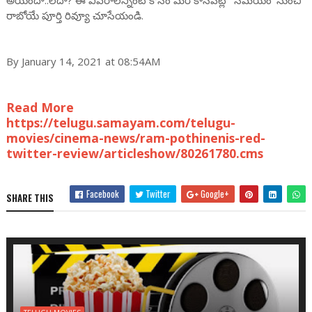
అయిందా..లేదా? ఈ వివరాలన్నింటి కోసం మరి కాసేపట్లో 'సమయం' నుంచి
రాబోయే పూర్తి రివ్యూ చూసేయండి.
By January 14, 2021 at 08:54AM
Read More
https://telugu.samayam.com/telugu-
movies/cinema-news/ram-pothinenis-red-
twitter-review/articleshow/80261780.cms
Facebook
Twitter
Google+
SHARE THIS