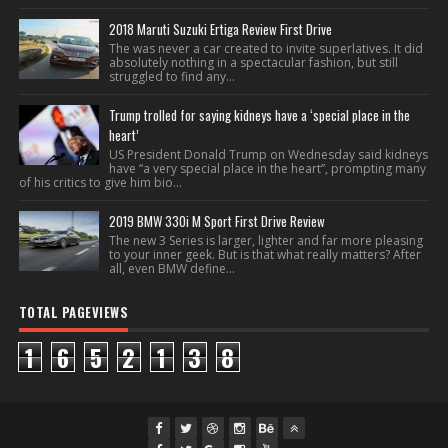
2018 Maruti Suzuki Ertiga Review First Drive
The was never a car created to invite superlatives. It did
absolutely nothing in a spectacular fashion, but still
struggled to find any...
Trump trolled for saying kidneys have a ‘special place in the
heart’
US President Donald Trump on Wednesday said kidneys
have “a very special place in the heart”, prompting many
of his critics to give him bio...
2019 BMW 330i M Sport First Drive Review
The new 3 Series is larger, lighter and far more pleasing
to your inner geek. But is that what really matters? After
all, even BMW define...
TOTAL PAGEVIEWS
1
6
5
2
1
3
8