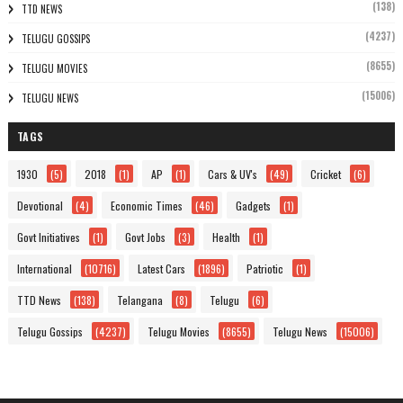
(138)
TTD NEWS
(4237)
TELUGU GOSSIPS
(8655)
TELUGU MOVIES
(15006)
TELUGU NEWS
TAGS
1930
(5)
2018
(1)
AP
(1)
Cars & UV's
(49)
Cricket
(6)
Devotional
(4)
Economic Times
(46)
Gadgets
(1)
Govt Initiatives
(1)
Govt Jobs
(3)
Health
(1)
International
(10716)
Latest Cars
(1896)
Patriotic
(1)
TTD News
(138)
Telangana
(8)
Telugu
(6)
Telugu Gossips
(4237)
Telugu Movies
(8655)
Telugu News
(15006)