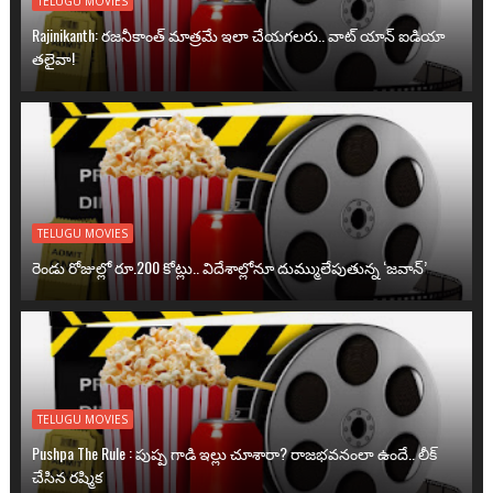
TELUGU MOVIES
Rajinikanth: రజనీకాంత్ మాత్రమే ఇలా చేయగలరు.. వాట్ యాన్ ఐడియా
తలైవా!
TELUGU MOVIES
రెండు రోజుల్లో రూ.200 కోట్లు.. విదేశాల్లోనూ దుమ్ములేపుతున్న ‘జవాన్’
TELUGU MOVIES
Pushpa The Rule : పుష్ప గాడి ఇల్లు చూశారా? రాజభవనంలా ఉందే.. లీక్
చేసిన రష్మిక