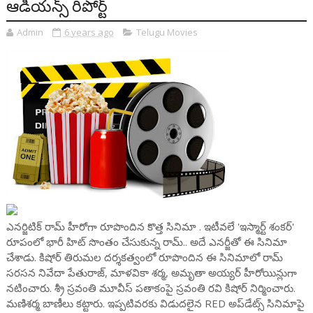
ఆడియన్స్ రిపోర్ట్
Admin
6 years ago
Telugu Movies
ఎనర్జిటిక్ రామ్ హీరోగా రూపొందిన కొత్త సినిమా . ఇటీవలే 'ఇస్మార్ట్ శంకర్'
రూపంలో భారీ హిట్ సొంతం చేసుకున్న రామ్.. అదే ఎనర్జీతో ఈ సినిమా
చేశాడు. కిషోర్ తిరుమల దర్శకత్వంలో రూపొందిన ఈ సినిమాలో రామ్
సరసన నివేదా పేతురాజ్‌, మాళవికా శర్మ, అమృతా అయ్యర్‌ హీరోయిన్లుగా
నటించారు. శ‌్రీ స్ర‌వంతి మూవీస్ పతాకంపై స్రవంతి రవి కిషోర్ నిర్మించారు.
మణిశర్మ బాణీలు కట్టారు. ఇప్పటివరకు విడుదలైన RED అప్‌డేట్స్ సినిమాపై