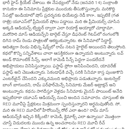
భారీ హైప్ క్రియేట్ చేశాయి. ఈ నేపథ్యంలో నేడు (జనవరి 14) సంక్రాంతి
కానుకగా ఈ సినిమాను ప్రేక్షకుల ముందుకు తీసుకొస్తున్నారు. మరికొద్ది
సేపట్లో ఇండియాలో షోస్ ప్రదర్శనకు థియేటర్లు రెడీ కాగా.. ఇప్పటికే (గత
రాత్రి) యూఎస్‌‌లో ప్రీమియర్ షోలు పడ్డాయి. మరి ఈ ప్రీమియర్స్ చూసిన
అక్కడి ఆడియన్స్ ట్విట్టర్ ద్వారా ఎలా రియాక్ట్ అయ్యారో చూద్దామా..
మరోసారి మాస్ ఆడియన్స్‌ని టార్గెట్ చేస్తూ డిఫరెంట్ గెటప్‌లో రంగంలోకి
దిగిన రామ్ రెండు పాత్రలతో ఆకట్టుకున్నారట. ఈ సినిమాలో సిద్దార్థ్,
ఆదిత్యగా రెండు విభిన్న షేడ్స్‌లో రామ్ నటన హైలైట్ అయిందని తెలుస్తోంది.
కథలో కొన్ని సన్నివేశాలు చాలా ఆసక్తికరంగా ఉన్నాయని అంటున్నారు. లవ్
అండ్ రొమాంటిక్ సీన్స్, అలాగే కామెడీ సీన్స్ పెద్దగా పండలేదనే
అభిప్రాయలు వినిపిస్తున్నాయి. ఫస్టాఫ్ స్లోగా అనిపించిందని, యావరేజ్
ఫస్టాఫ్ అని చెబుతున్నారు. సెకండాఫ్‌కి వచ్చే సరికి సినిమా కాస్త పుంజుకొని
ఎంటర్‌టైన్ చేసిందని ఎక్కువమంది అభిప్రాయ పడుతున్నారు. ఇంటర్వెల్
బాంగ్ బాగుందని, రామ్ పర్‌ఫార్‌మెన్సే సినిమాకు మేజర్ అట్రాక్షన్ అని
అంటున్నారు. కథను సాగదీస్తూ వెళ్లడం సినిమాకు మైనస్ పాయింట్ అనేది
ఇప్పటిదాకా యూఎస్ ఆడియన్స్ నుంచి అందిన సమాచారం. చూస్తుంటే ఈ
RED మూవీపై ప్రేక్షకులు మిశ్రమంగా స్పందిస్తున్నారని అర్థమవుతోంది. సో..
మరి ఈ RED మూవీలో హీరోయిన్స్ రోల్ ఎలా ఉంది? రామ్ మాస్
ఆడియన్స్‌కి ఇచ్చిన కిక్కేంటి? కామెడీ, క్లైమాక్స్ ఎలా ఉన్నాయి? మొత్తంగా
చూస్తే విడుదలకు ముందు ఉన్న అంచనాలను RED మూవీ రీచ్