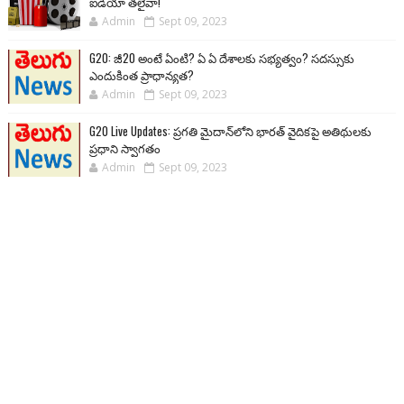
ఐడియా తలైవా!
Admin
Sept 09, 2023
G20: జీ20 అంటే ఏంటి? ఏ ఏ దేశాలకు సభ్యత్వం? సదస్సుకు
ఎందుకింత ప్రాధాన్యత?
Admin
Sept 09, 2023
G20 Live Updates: ప్రగతి మైదాన్‌లోని భారత్ వైదికపై అతిథులకు
ప్రధాని స్వాగతం
Admin
Sept 09, 2023