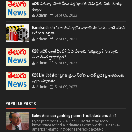
జీ20 సదస్సు.. మోదీ సీటు వద్ద ‘భారత్’ నేమ్ ప్లేట్‌.. పేరు మార్పు
తథ్యం!
Admin
Sept 09, 2023
Rajinikanth: రజనీకాంత్ మాత్రమే ఇలా చేయగలరు.. వాట్ యాన్
ఐడియా తలైవా!
Admin
Sept 09, 2023
G20: జీ20 అంటే ఏంటి? ఏ ఏ దేశాలకు సభ్యత్వం? సదస్సుకు
ఎందుకింత ప్రాధాన్యత?
Admin
Sept 09, 2023
G20 Live Updates: ప్రగతి మైదాన్‌లోని భారత్ వైదికపై అతిథులకు
ప్రధాని స్వాగతం
Admin
Sept 09, 2023
POPULAR POSTS
Native American gambling pioneer Fred Dakota dies at 84
By September 18, 2021 at 11:02PM Read More
https://timesofindia.indiatimes.com/world/us/native-
american-gambling-pioneer-fred-dakota-d...