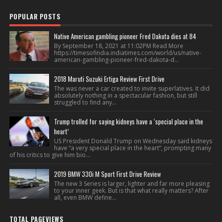
POPULAR POSTS
Native American gambling pioneer Fred Dakota dies at 84
By September 18, 2021 at 11:02PM Read More
https://timesofindia.indiatimes.com/world/us/native-
american-gambling-pioneer-fred-dakota-d...
2018 Maruti Suzuki Ertiga Review First Drive
The was never a car created to invite superlatives. It did
absolutely nothing in a spectacular fashion, but still
struggled to find any...
Trump trolled for saying kidneys have a ‘special place in the
heart’
US President Donald Trump on Wednesday said kidneys
have “a very special place in the heart”, prompting many
of his critics to give him bio...
2019 BMW 330i M Sport First Drive Review
The new 3 Series is larger, lighter and far more pleasing
to your inner geek. But is that what really matters? After
all, even BMW define...
TOTAL PAGEVIEWS