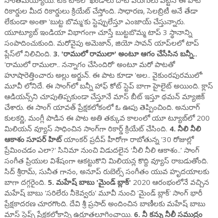
సొంతమయ్యాయి. టిక్ టాక్‌‌లో ఖండాలు దాటి పరుగులు పెట్టిన ఈ పాట
రికార్డుల మీద రికార్డులు క్రియేట్ చేస్తోంది. సాధారణ, సెలబ్రిటీ అనే తేడా
లేకుండా అంతా 'బుట్ట బొమ్మ'కు స్టెప్పులేస్తూ ఎంజాయ్ చేస్తున్నారు.
యూట్యూబ్ ఇండియా విభాగంగా చూస్తే బుట్టబొమ్మ టాప్ 3 స్థానాన్ని
సంపాదించుకుంది. మరోవైపు అమెజాన్, జియో సావన్ యాప్‌లలో టాప్
ప్లేస్‌లో నిలిచింది.
3. 'రాములో రాములా' అంటూ ఆగం చేసేసిన బన్నీ..
'రాములో రాములా.. నన్నాగం చేసిందిరో' అంటూ మరో పాటతో
హూషారెత్తించారు అల్లు అర్జున్. ఈ పాట కూడా 'అల.. వైకుంఠపురములో'
మూవీ లోనిదే. ఈ సాంగ్‌లో బన్నీ హాఫ్ కోట్ స్టెప్ బాగా హైలైట్ అయింది. క్లాస్
ఆడియన్స్‌ని చూపుతిప్పకుండా చేస్తూనే మాస్ బీట్ ఇస్తూ థమన్ మ్యాజిక్
చేశారు. ఈ సాంగ్ యావత్ ప్రేక్షకలోకంలో ఓ ఊపు తెప్పించింది. అనురాగ్
కులకర్ణి, మంగ్లీ పాడిన ఈ పాట అతి తక్కువ కాలంలో యూ ట్యూబ్‌లో 200
మిలియన్ వ్యూస్ సాధించిన సాంగ్‌గా రికార్డ్ క్రియేట్ చేసింది.
4. నీలి నీలి
ఆకాశం సూపర్ హిట్
యాంకర్ ప్రదీప్ హీరోగా రాబోతున్న '30 రోజుల్లో
ప్రేమించడం ఎలా?' సినిమా నుంచి విడుదలైన ‘నీలి నీలి ఆకాశం..’ సాంగ్
సంగీత ప్రియుల విశేషంగా ఆకట్టుకొని మిలియన్ల కొద్ది వ్యూస్ రాబడుతోంది.
సిద్ శ్రీరామ్, సునీత గానం, అనూప్ రుబెల్స్ సంగీతం యువ హృదయాలకు
బాగా దగ్గరైంది.
5. మహేష్ బాబు 'మైండ్ బ్లాక్'
2020 ఆరంభంలోనే వచ్చిన
మహేష్ బాబు 'సరిలేరు నీకెవ్వరు' మూవీ నుంచి 'మైండ్ బ్లాక్' సాంగ్ భారీ
ప్రేక్షకాదరణ చూరగొంది. దేవి శ్రీ ప్రసాద్ అందించిన బాణీలకు మహేష్ బాబు
మాస్ స్టెప్స్ ప్రేక్షకలోకాన్ని ఉర్రూతలూగించాయి.
6. నీ కన్ను నీలీ సముద్రం