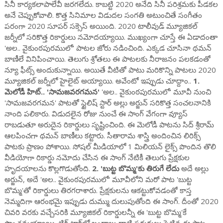
సినీ కార్యకలాపాలేవీ జరగలేదు. కాబట్టి 2020 అనేది సినీ పరిశ్రమకు పీడకల
అనే చెప్పుకోవాలి. కొత్త సినిమాల విడుదల సంగతి అటుంచితే సంగీతం
పరంగా 2020 సూపర్ సక్సెస్ అయింది. 2020 టాలీవుడ్ మ్యూజికల్
జర్నీలో సరికొత్త రికార్డులు నమోదయ్యాయి. ముఖ్యంగా చూస్తే ఈ ఏడాదంతా
'అల.. వైకుంఠపురములో' పాటల జోరు నడించింది. ఎక్కడ చూసినా థమన్
బాణీలే వినిపించాయి. తెలుగు శ్రోతలు ఈ పాటలకు నీరాజనం పలకడంతో
న్యూ ఫీట్స్ అందుకున్నాయి. అయితే వీటితో పాటు మరికొన్ని పాటలు 2020
మ్యూజికల్ జర్నీలో హైలైట్ అయ్యాయి. అవేంటో ఇప్పుడు చూద్దాం..
1.
మెలోడీ హిట్.. 'సామజవరగమన'
'అల.. వైకుంఠపురములో' మూవీ నుంచి
'సామజవరగమన' పాటతో స్టైలిష్ స్టార్ అల్లు అర్జున్ సరికొత్త సంచలనానికి
నాంది పలికారు. విడుదలైన రోజు నుంచే ఈ సాంగ్ వేగంగా వ్యూస్
రాబడుతూ అరుదైన రికార్డులు సృష్టించింది. ఈ మెలోడీ పాటను సిద్ శ్రీరామ్
ఆలపించగా థమన్ బాణీలు కట్టారు. సీతారామ శాస్త్రి అందించిన లిరిక్స్‌
పాటకు ప్రాణం పోశాయి. సోషల్ మీడియాలో 1 మిలియన్ లైక్స్ పొందిన తొలి
వీడియోగా రికార్డు నమోదు చేసిన ఈ సాంగ్ నేటికీ తెలుగు ప్రేక్షకుల
హృదయాలను కొల్లగొడుతోంది.
2. 'బుట్ట బొమ్మ'కు తిరుగే లేదు
అదే అల్లు
అర్జున్, అదే 'అల.. వైకుంఠపురములో' మూవీలోని మరో పాట 'బుట్ట
బొమ్మ'తో రికార్డులు తిరగరాశారు. ప్రేక్షకులను ఆకట్టుకోవడంతో కాస్త
నెమ్మదిగా ఆరంభమై ఇప్పుడు దుమ్ము దులుపుతోంది ఈ సాంగ్. దీంతో 2020
చివరి వరకు వచ్చేసరికి మ్యూజికల్ రికార్డులన్నీ ఈ 'బుట్ట బొమ్మ'కే