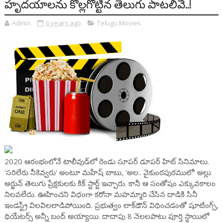
హృదయాలను కొల్లగొట్టిన తెలుగు పాటలివే..!
Admin
6 years ago
Telugu Movies
2020 ఆరంభంలోనే టాలీవుడ్‌లో రెండు సూపర్ డూపర్ హిట్ సినిమాలు.
'సరిలేరు నీకెవ్వరు' అంటూ మహేష్ బాబు, 'అల.. వైకుంఠపురములో' అల్లు
అర్జున్ తెలుగు ప్రేక్షకులకు కిక్ స్టార్ట్ ఇచ్చారు. కానీ ఆ సంతోషం ఎక్కువకాలం
నిలవలేదు. ఊహించని విధంగా కరోనా మహమ్మారి చేసిన దాడికి సినీ
ఇండస్ట్రీ విలవిలలాడిపోయింది. ప్రభుత్వం లాక్‌డౌన్ విధించడంతో షూటింగ్స్,
థియేటర్స్ అన్నీ బంద్ అయ్యాయి. దాదాపు 8 నెలలపాటు పూర్తి స్థాయిలో