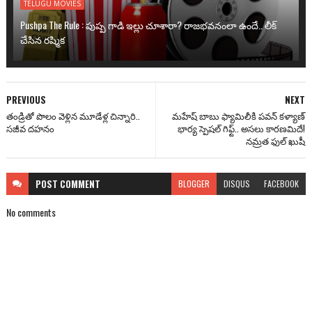
TELUGU MOVIES
Pushpa The Rule : పుష్ప గాడి ఇల్లు చూశారా? రాజభవనంలా ఉందే.. లీక్
చేసిన రష్మిక
PREVIOUS
NEXT
తండ్రితో పొలం వెళ్లిన మూడేళ్ల చిన్నారి..
మహేష్ బాబు ఫ్యామిలీకి పవన్ కళ్యాణ్
సజీవ దహనం
భార్య స్పెషల్ గిఫ్ట్.. అసలు కారణమిదే!
నమ్రత ఫుల్ ఖుషీ
POST
COMMENT
BLOGGER
DISQUS
FACEBOOK
No comments