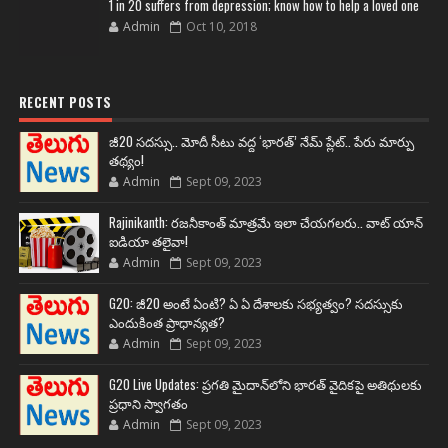
1 in 20 suffers from depression; know how to help a loved one
Admin
Oct 10, 2018
RECENT POSTS
జీ20 సదస్సు.. మోదీ సీటు వద్ద ‘భారత్’ నేమ్ ప్లేట్‌.. పేరు మార్పు
తథ్యం!
Admin
Sept 09, 2023
Rajinikanth: రజనీకాంత్ మాత్రమే ఇలా చేయగలరు.. వాట్ యాన్
ఐడియా తలైవా!
Admin
Sept 09, 2023
G20: జీ20 అంటే ఏంటి? ఏ ఏ దేశాలకు సభ్యత్వం? సదస్సుకు
ఎందుకింత ప్రాధాన్యత?
Admin
Sept 09, 2023
G20 Live Updates: ప్రగతి మైదాన్‌లోని భారత్ వైదికపై అతిథులకు
ప్రధాని స్వాగతం
Admin
Sept 09, 2023