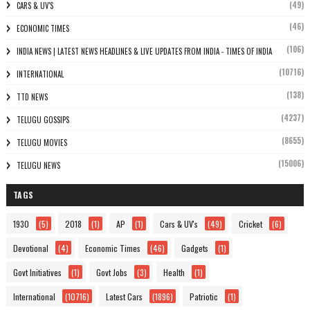
(49)
CARS & UV'S
(46)
ECONOMIC TIMES
(106)
INDIA NEWS | LATEST NEWS HEADLINES & LIVE UPDATES FROM INDIA - TIMES OF INDIA
(10716)
INTERNATIONAL
(138)
TTD NEWS
(4237)
TELUGU GOSSIPS
(8655)
TELUGU MOVIES
(15006)
TELUGU NEWS
TAGS
1930
(5)
2018
(1)
AP
(1)
Cars & UV's
(49)
Cricket
(6)
Devotional
(4)
Economic Times
(46)
Gadgets
(1)
Govt Initiatives
(1)
Govt Jobs
(3)
Health
(1)
International
(10716)
Latest Cars
(1896)
Patriotic
(1)