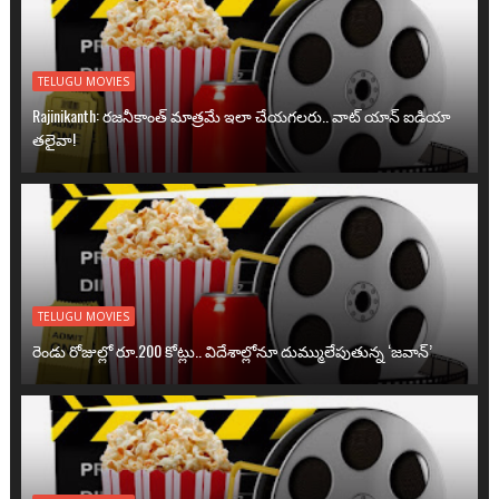
TELUGU MOVIES
Rajinikanth: రజనీకాంత్ మాత్రమే ఇలా చేయగలరు.. వాట్ యాన్ ఐడియా
తలైవా!
TELUGU MOVIES
రెండు రోజుల్లో రూ.200 కోట్లు.. విదేశాల్లోనూ దుమ్ములేపుతున్న ‘జవాన్’