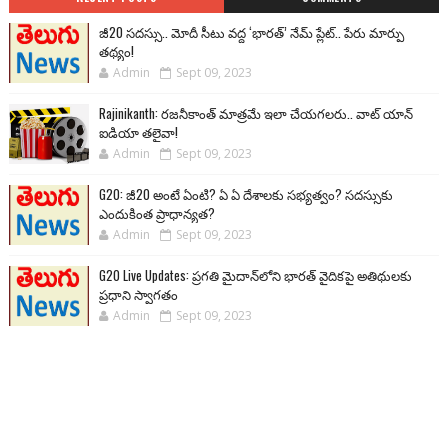
జీ20 సదస్సు.. మోదీ సీటు వద్ద ‘భారత్’ నేమ్ ప్లేట్‌.. పేరు మార్పు
తథ్యం!
Admin
Sept 09, 2023
Rajinikanth: రజనీకాంత్ మాత్రమే ఇలా చేయగలరు.. వాట్ యాన్
ఐడియా తలైవా!
Admin
Sept 09, 2023
G20: జీ20 అంటే ఏంటి? ఏ ఏ దేశాలకు సభ్యత్వం? సదస్సుకు
ఎందుకింత ప్రాధాన్యత?
Admin
Sept 09, 2023
G20 Live Updates: ప్రగతి మైదాన్‌లోని భారత్ వైదికపై అతిథులకు
ప్రధాని స్వాగతం
Admin
Sept 09, 2023