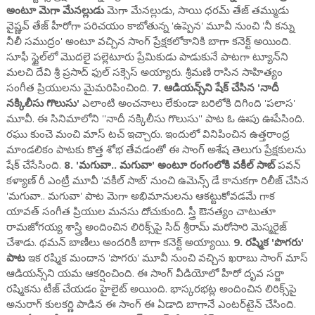
అంటూ మెగా మేనల్లుడు
మెగా మేనల్లుడు, సాయి ధరమ్ తేజ్ తమ్ముడు
వైష్ణవ్ తేజ్ హీరోగా పరిచయం కాబోతున్న 'ఉప్పెన' మూవీ నుంచి 'నీ కన్ను
నీలీ సముద్రం' అంటూ వచ్చిన సాంగ్ ప్రేక్షకలోకానికి బాగా కనెక్ట్ అయింది.
సూఫీ స్టైల్‌లో మొదలై పల్లెటూరు ప్రేమికుడు పాడుకునే పాటగా ట్యూన్‌ని
మలచి దేవి శ్రీ ప్రసాద్ ఫుల్ సక్సెస్ అయ్యారు. శ్రీమణి రాసిన సాహిత్యం
సంగీత ప్రియులను మైమరిపించింది.
7. ఆడియన్స్‌ని షేక్ చేసిన 'నాదీ
నక్కిలీసు గొలుసు'
ఎలాంటి అంచనాలు లేకుండా బరిలోకి దిగింది 'పలాస'
మూవీ. ఈ సినిమాలోని ''నాదీ నక్కిలీసు గొలుసు'' పాట ఓ ఊపు ఊపేసింది.
రఘు కుంచె మంచి మాస్ టచ్ ఇచ్చారు. ఇందులో వినిపించిన ఉత్తరాంధ్ర
మాండలికం పాటకు కొత్త శోభ తేవడంతో ఈ సాంగ్ అశేష తెలుగు ప్రేక్షకులను
షేక్ చేసేసింది.
8. 'మగువా.. మగువా' అంటూ రంగంలోకి వకీల్ సాబ్
పవన్
కళ్యాణ్ రీ ఎంట్రీ మూవీ 'వకీల్ సాబ్' నుంచి ఉమెన్స్ డే కానుకగా రిలీజ్ చేసిన
'మగువా.. మగువా' పాట మెగా అభిమానులను ఆకట్టుకోవడమే గాక
యావత్ సంగీత ప్రియుల మనసు దోచుకుంది. స్త్రీ ఔనత్యం చాటుతూ
రామజోగయ్య శాస్త్రి అందించిన లిరిక్స్‌పై సిద్ శ్రీరామ్ మరోసారి మెస్మరైజ్
చేశాడు. థమన్ బాణీలు అందరికీ బాగా కనెక్ట్ అయ్యాయి.
9. రష్మిక 'పొగరు'
పాట
ఇక రష్మిక మందాన 'పొగరు' మూవీ నుంచి వచ్చిన ఖరాబు సాంగ్ మాస్
ఆడియన్స్‌ని యమ ఆకర్షించింది. ఈ సాంగ్ వీడియోలో హీరో దృవ సర్జా
రష్మికను టీజ్ చేయడం హైలైట్ అయింది. భాస్కరభట్ల అందించిన లిరిక్స్‌పై
అనురాగ్ కులకర్ణి పాడిన ఈ సాంగ్ ఈ ఏడాది బాగానే ఎంటర్‌టైన్ చేసింది.