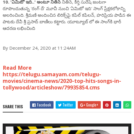
10. 'ఏమిటో ఇది..' అంటూ నితిన్
నితిన్, కీర్తి సురేష్ జంటగా
రూపొందుతున్న 'రంగ్ దే' మూవీ నుంచి 'ఏమిటో ఇది' సాంగ్ ప్రేక్షకలోకాన్ని
అలరించింది. శ్రీమణి అందించిన లిరిక్స్‌పై కపిల్ కపిలన్, హరిప్రియ పాడిన ఈ
పాటకు దేవీ శ్రీ ప్రసాద్ బాణీలు కట్టారు. యూట్యూబ్ లో ఈ సాంగ్‌కి భారీ
ఆదరణ లభించింది
By December 24, 2020 at 11:24AM
Read More
https://telugu.samayam.com/telugu-
movies/cinema-news/2020-top-hits-songs-in-
tollywood/articleshow/79935854.cms
Facebook
Twitter
Google+
SHARE THIS