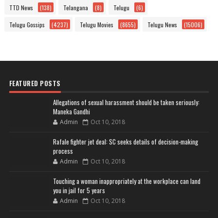
TTD News
(138)
Telangana
(8)
Telugu
(6)
Telugu Gossips
(4237)
Telugu Movies
(8655)
Telugu News
(15006)
FEATURED POSTS
Allegations of sexual harassment should be taken seriously:
Maneka Gandhi
Admin
Oct 10, 2018
Rafale fighter jet deal: SC seeks details of decision-making
process
Admin
Oct 10, 2018
Touching a woman inappropriately at the workplace can land
you in jail for 5 years
Admin
Oct 10, 2018