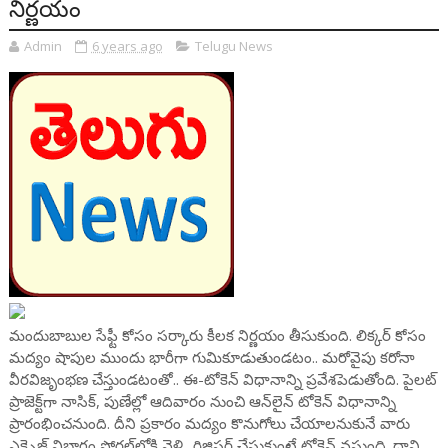
నిర్ణయం
Admin
6 years ago
Telugu News
మందుబాబుల సేఫ్టీ కోసం సర్కారు కీలక నిర్ణయం తీసుకుంది. లిక్కర్ కోసం
మద్యం షాపుల ముందు భారీగా గుమికూడుతుండటం.. మరోవైపు కరోనా
వీరవిజృంభణ చేస్తుండటంతో.. ఈ-టోకెన్ విధానాన్ని ప్రవేశపెడుతోంది. పైలట్
ప్రాజెక్ట్‌గా నాసిక్, పుణేల్లో ఆదివారం నుంచి ఆన్‌లైన్ టోకెన్ విధానాన్ని
ప్రారంభించనుంది. దీని ప్రకారం మద్యం కొనుగోలు చేయాలనుకునే వారు
ఎక్సైజ్ విభాగం పోర్టల్‌లోకి వెళ్లి.. రిజిస్టర్ చేసుకుంటే టోకెన్ వస్తుంది. దాని