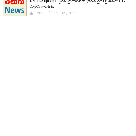
G20 Live Updates: ప్రగతి మైదాన్‌లోని భారత్ వైదికపై అతిథులకు
ప్రధాని స్వాగతం
Admin
Sept 09, 2023