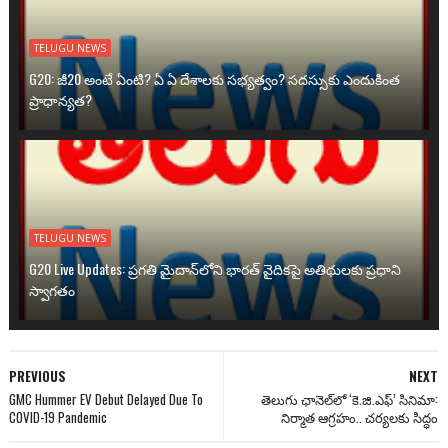
TELUGU NEWS
G20: జీ20 అంటే ఏంటి? ఏ ఏ దేశాలకు సభ్యత్వం? సదస్సుకు ఎందుకింత
ప్రాధాన్యత?
TELUGU NEWS
G20 Live Updates: ప్రగతి మైదాన్‌లోని భారత్ వైదికపై అతిథులకు ప్రధాని
స్వాగతం
PREVIOUS
NEXT
GMC Hummer EV Debut Delayed Due To
తెలుగు ఛానెల్‌లో ‘కె.జి.ఎఫ్’ సినిమా:
COVID-19 Pandemic
నిర్మాత ఆగ్రహం.. చర్యలకు సిద్ధం