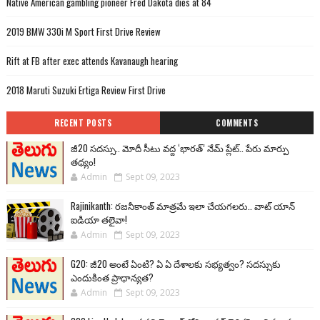
Native American gambling pioneer Fred Dakota dies at 84
2019 BMW 330i M Sport First Drive Review
Rift at FB after exec attends Kavanaugh hearing
2018 Maruti Suzuki Ertiga Review First Drive
RECENT POSTS
COMMENTS
జీ20 సదస్సు.. మోదీ సీటు వద్ద ‘భారత్’ నేమ్ ప్లేట్‌.. పేరు మార్పు
తథ్యం!
Admin
Sept 09, 2023
Rajinikanth: రజనీకాంత్ మాత్రమే ఇలా చేయగలరు.. వాట్ యాన్
ఐడియా తలైవా!
Admin
Sept 09, 2023
G20: జీ20 అంటే ఏంటి? ఏ ఏ దేశాలకు సభ్యత్వం? సదస్సుకు
ఎందుకింత ప్రాధాన్యత?
Admin
Sept 09, 2023