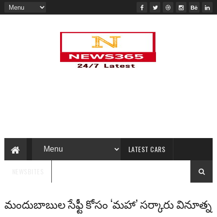
LATEST CARS
NEWSBITES
మందుబాబుల సేఫ్టీ కోసం ‘మహా’ సర్కారు వినూత్న