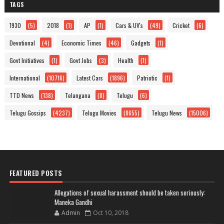
TAGS
1930
(5)
2018
(1)
AP
(1)
Cars & UV's
(49)
Cricket
(6)
Devotional
(4)
Economic Times
(46)
Gadgets
(1)
Govt Initiatives
(1)
Govt Jobs
(3)
Health
(1)
International
(10716)
Latest Cars
(1896)
Patriotic
(1)
TTD News
(138)
Telangana
(8)
Telugu
(6)
Telugu Gossips
(4237)
Telugu Movies
(8655)
Telugu News
(15006)
FEATURED POSTS
Allegations of sexual harassment should be taken seriously:
Maneka Gandhi
Admin
Oct 10, 2018