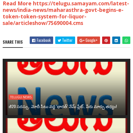
Read More https://telugu.samayam.com/latest-
news/india-news/maharasthra-govt-begins-e-
token-token-system-for-liquor-
sale/articleshow/75690004.cms
Facebook
Twitter
Google+
SHARE THIS
TELUGU NEWS
జీ20 సదస్సు.. మోదీ సీటు వద్ద ‘భారత్’ నేమ్ ప్లేట్‌.. పేరు మార్పు తథ్యం!