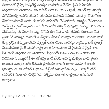
సాయంతో వైన్స్ షాపుకెళ్లి మద్యం కొనుగోలు చేయొచ్చని సీనియర్
అధికారులు తెలిపారు. ఈ-టోకెన్ విధానం కోసం పుణే, నాసిక్ ప్రాంతాల్లోని
హోల్‌సేలర్స్ అసోసియేషన్ యాప్‌ను డెవలప్ చేసింది. మద్యం కొనుగోలు
చేయాలనుకునే వారు ఈ యాప్ డౌన్‌లోడ్ చేసుకోవాలి. రిజిస్టర్ చేసుకుంటే
వచ్చే టైం స్లాట్ ఆధారంగా సమీపంలోని లిక్కర్ షాపుకెళ్లి మద్యం కొనుగోలు
చేయొచ్చు. ఈ విధానం వల్ల టోకెన్ పొందిన వారు తమకు కేటాయించిన
టైంలోనే మద్యం కొనుగోలు చేస్తారు. దీంతో మద్యం దుకాణాల మందు భారీ
క్యూ లైన్లు తప్పుతాయని ఎక్సైజ్ అధికారులు భావిస్తున్నారు. పైలట్ ప్రాజెక్ట్
విజయవంతమైతే మహారాష్ట్ర అంతటా అమలు చేస్తామని ఎక్సైజ్ శాఖ
సీనియర్ అధికారులు తెలిపారు. వీధుల్లోకి జనం ఎక్కువగా రాకుండా
పరిమిత సంఖ్యలోనే ఈ-టోకెన్లు జారీ చేయాలని ప్రభుత్వం భావిస్తోంది.
కుదిరితే మద్యం డోర్ డెలివరీ ప్రారంభించాలని కూడా మహా సర్కారు
భావిస్తోంది. ఈ టోకెన్ విధానం ఢిల్లీలో అమల్లో ఉండగా... లిక్కర్ డోర్
డెలివరీకి పంజాబ్, ఛత్తీస్‌గఢ్, పశ్చిమ బెంగాల్ రాష్ట్రాలు అనుమతి
ఇచ్చాయి.
By May 12, 2020 at 12:08PM