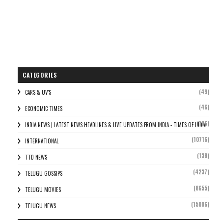
CATEGORIES
(49)
CARS & UV'S
(46)
ECONOMIC TIMES
(106)
INDIA NEWS | LATEST NEWS HEADLINES & LIVE UPDATES FROM INDIA - TIMES OF INDIA
(10716)
INTERNATIONAL
(138)
TTD NEWS
(4237)
TELUGU GOSSIPS
(8655)
TELUGU MOVIES
(15006)
TELUGU NEWS