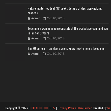
Rafale fighter jet deal: SC seeks details of decision-making
process
Admin
Oct 10, 2018
Touching a woman inappropriately at the workplace can land you
in jail for 5 years
Admin
Oct 10, 2018
1 in 20 suffers from depression; know how to help a loved one
Admin
Oct 10, 2018
Copyright ©
2026
DIGITAL CLOUD BUZZ
|
Privacy Policy
|
Disclaimer
|Created By
So