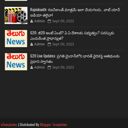
Rajinikanth: రజనీకాంత్ మాత్రమే ఇలా చేయగలరు.. వాట్ యాన్
ఐడియా తలైవా!
Admin
Sept 09, 2023
G20: జీ20 అంటే ఏంటి? ఏ ఏ దేశాలకు సభ్యత్వం? సదస్సుకు
ఎందుకింత ప్రాధాన్యత?
Admin
Sept 09, 2023
G20 Live Updates: ప్రగతి మైదాన్‌లోని భారత్ వైదికపై అతిథులకు
ప్రధాని స్వాగతం
Admin
Sept 09, 2023
raTemplates
| Distributed By
Blogger Templates