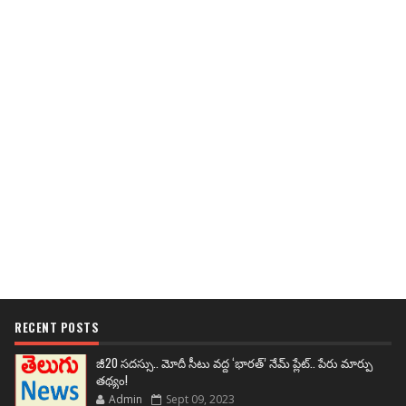
RECENT POSTS
జీ20 సదస్సు.. మోదీ సీటు వద్ద ‘భారత్’ నేమ్ ప్లేట్‌.. పేరు మార్పు
తథ్యం!
Admin
Sept 09, 2023