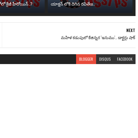
ో క్రేజీ హీరోయిన్..?
యాక్షన్ లోకి దిగిన రవితేజ..
NEXT
మహిళ కడుపులో కేజిన్నర 'ఇనుము'.. డాక్టర్లు షాక్
BLOGGER
DISQUS
FACEBOOK