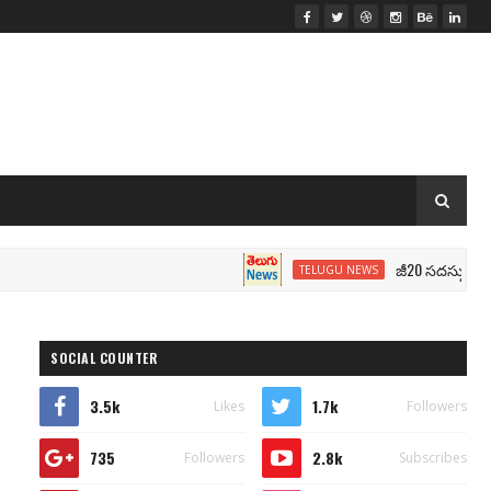
జీ20 సదస్సు.. మోదీ సీటు
TELUGU NEWS
SOCIAL COUNTER
3.5k
1.7k
Likes
Followers
735
2.8k
Followers
Subscribes