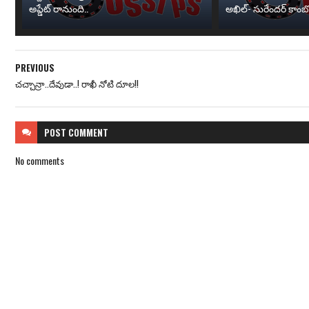
అప్డేట్ రానుంది..
అఖిల్- సురేందర్ కాంబోల
PREVIOUS
చచ్చాన్రా..దేవుడా..! రాఖీ నోటి దూల!!
POST
COMMENT
No comments