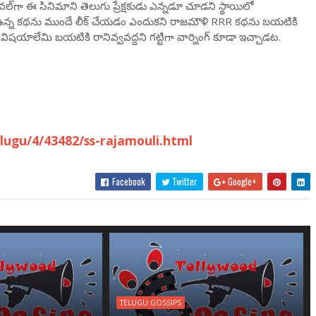
‌ల్‌గా ఈ సినిమాని తెలుగు ప్రేక్షకుడు ఎన్నడూ చూడని స్థాయిలో
్ ఉన్న కథను ముందే లీక్ చేయ‌డం ఎందుకని రాజమౌళి RRR కథను బయటికి
ిషయాలేమి బయటికి రానివ్వవద్దని గట్టిగా వార్నింగ్ కూడా ఇచ్చాడట.
ugu/4/43482/ss-rajamouli.html
Facebook
Twitter
Google+
TELUGU GOSSIPS