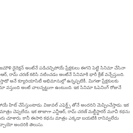
ి డైరెక్షన్ అంటేనే పడిచచ్చిపోయే ప్రేక్షకులు ఈగని పెట్టి సినిమా చేసినా
ీఆర్, రామ్ చరణ్ కలిసి నటించడం అంటేనే సినిమాకి భారీ క్రేజ్ వచ్చేస్తుంది.
ో అనే క్యూరియాసిటీ అభిమానుల్లో ఉన్నప్పటికీ.. మిగతా ప్రేక్షకులకు
నిమా వస్తుంది అంటే చాలన్నట్టుగా ఉంటుంది. ఇక సినిమా ఓపెనింగ్ రోజునే
ే హిట్ చేసేస్తుంటాడు. విజువల్ ఎఫెక్ట్స్ తోనే అందరిని మెప్పించేస్తాడు. ఇక
రం చెప్పలేదు. ఇక తాజాగా ఎన్టీఆర్, రామ్ చరణ్ మల్టీస్టారర్ మూవీ కథను
 చూశారు. కానీ ఈసారి కథను మాత్రం ఎక్కడా బయటికి రానివ్వలేదు
వచ్చాయో అందరికి తెలుసు.