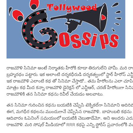
రాజమౌళి సినిమా అంటే నిర్మాతకు హీరోకి కూడా తిరుగులేని హామీ. మరి రాజమౌళ
బ్రహ్మరథం పట్టారు. ఇక అలాంటి దర్శకధీరుడి దర్శకత్వంలో స్టార్ హీరోస్ ఎన్ట
ఇక రాజమౌళి ఎలాంటి కథ తో సినిమా చేస్తాడో... తమ హీరోలను ఎలా చూపిస్తాడ
మాత్రం కథ మీద కన్నా రాజమౌళి డైరెక్షన్ లో ఎన్టీఆర్, చరణ్ హీరోలుగా సి
రాజమౌళికి తన సినిమా కథను రివీల్ చేయడం అలవాటు.
తన సినిమా గురించిన కథను బయటికి చెప్పేసి టెక్నికల్‌గా సినిమాని అదిరిపోయ
ఈగ, మగధీర కథలను ముందుగానే చెప్పేసిన రాజమౌళి.. బాహుబలి కథను మాత్
ఆదివారం ఓపెనింగ్ సమయంలో బయటికి చెబుతాడేమో.. అని అందరు ఎదురు
రాజమౌళి. మరి సోషల్ మీడియాలో RRR కథపై ఎన్ని స్టోరీస్ ప్రచారంలోకి 