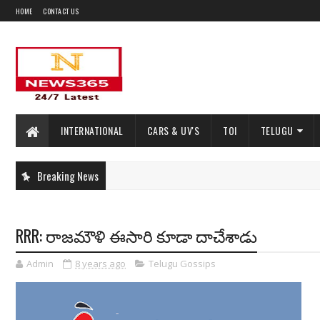
HOME
CONTACT US
INTERNATIONAL
CARS & UV'S
TOI
TELUGU
Breaking News
RRR: రాజమౌళి ఈసారి కూడా దాచేశాడు
Admin
8 years ago
Telugu Gossips