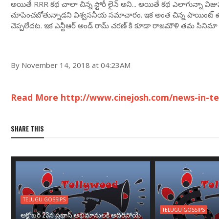
అయితే RRR కథ చాలా చిన్న స్టోరీ లైన్ అని... అయితే కథ ఎలాగున్నా విజువ
చూపించ‌బోతున్నాడ‌ని విశ్వ‌స‌నీయ సమాచారం. ఇక అంత చిన్న పాయింట
చెప్పలేదట. ఇక ఎన్టీఆర్ అండ్ రామ్ చరణ్ కి కూడా రాజమౌళి తమ సినిమా వ
By November 14, 2018 at 04:23AM
Read More http://www.cinejosh.com/news-in-tel
SHARE THIS
TELUGU GOSSIPS
TELUGU GOSSIPS
అక్టోబర్ 23న ప్రభాస్ అభిమానులకి అదిరిపోయే