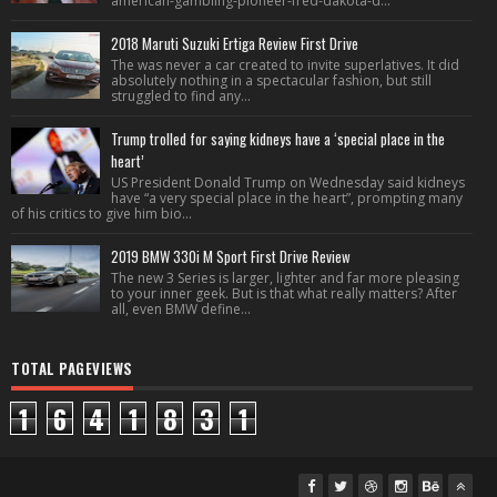
american-gambling-pioneer-fred-dakota-d...
2018 Maruti Suzuki Ertiga Review First Drive
The was never a car created to invite superlatives. It did
absolutely nothing in a spectacular fashion, but still
struggled to find any...
Trump trolled for saying kidneys have a ‘special place in the
heart’
US President Donald Trump on Wednesday said kidneys
have “a very special place in the heart”, prompting many
of his critics to give him bio...
2019 BMW 330i M Sport First Drive Review
The new 3 Series is larger, lighter and far more pleasing
to your inner geek. But is that what really matters? After
all, even BMW define...
TOTAL PAGEVIEWS
1
6
4
1
8
3
1