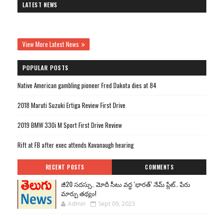
LATEST NEWS
View More Latest News
POPULAR POSTS
Native American gambling pioneer Fred Dakota dies at 84
2018 Maruti Suzuki Ertiga Review First Drive
2019 BMW 330i M Sport First Drive Review
Rift at FB after exec attends Kavanaugh hearing
RECENT POSTS
COMMENTS
జీ20 సదస్సు.. మోదీ సీటు వద్ద ‘భారత్’ నేమ్ ప్లేట్‌.. పేరు
మార్పు తథ్యం!
Admin
Sept 09, 2023