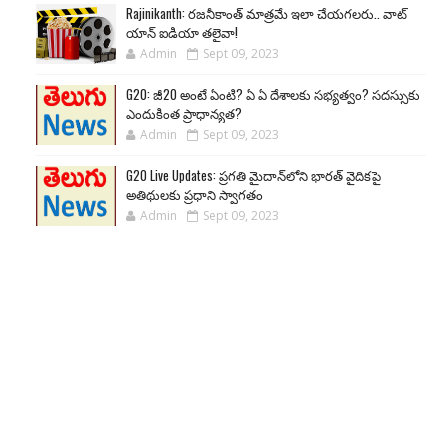
Rajinikanth: రజనీకాంత్ మాత్రమే ఇలా చేయగలరు.. వాట్
యాన్ ఐడియా తలైవా!
Admin
Sept 09, 2023
G20: జీ20 అంటే ఏంటి? ఏ ఏ దేశాలకు సభ్యత్వం? సదస్సుకు
ఎందుకింత ప్రాధాన్యత?
Admin
Sept 09, 2023
G20 Live Updates: ప్రగతి మైదాన్‌లోని భారత్ వైదికపై
అతిథులకు ప్రధాని స్వాగతం
Admin
Sept 09, 2023