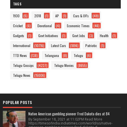
TAGS
1930
(5)
2018
(1)
AP
(1)
Cars & UV's
(49)
Cricket
(6)
Devotional
(4)
Economic Times
(46)
Gadgets
(1)
Govt Initiatives
(1)
Govt Jobs
(3)
Health
(1)
International
(10716)
Latest Cars
(1896)
Patriotic
(1)
TTD News
(138)
Telangana
(8)
Telugu
(6)
Telugu Gossips
(4237)
Telugu Movies
(8655)
Telugu News
(15006)
POPULAR POSTS
Native American gambling pioneer Fred Dakota dies at 84
By September 18, 2021 at 11:02PM Read More
https://timesofindia.indiatimes.com/world/us/native-